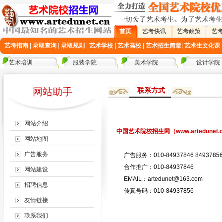
首页
艺考快讯
艺考政策
艺
艺考指南
|
录取查询
|
录取规则
|
艺术学校
|
艺术高校
|
艺术招生简章
|
艺术生文化课
艺术培训
服装学院
美术学院
设计学院
网站助手
联系方式
网站介绍
中国艺术院校招生网（www.artedunet
网站地图
广告服务
广告服务：010-84937846 84937856
合作推广：010-84937846
网站建设
EMAIL：artedunet@163.com
招聘信息
传真号码：010-84937856
友情链接
联系我们