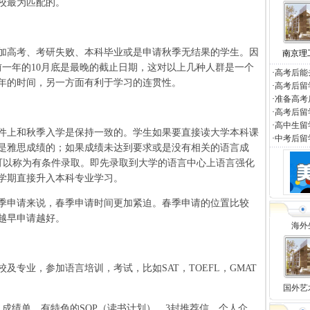
校最为匹配的。
高考、考研失败、本科毕业或是申请秋季无结果的学生。因
南京理
前一年的10月底是最晚的截止日期，这对以上几种人群是一个
·
高考后能
年的时间，另一方面有利于学习的连贯性。
·
高考后留
·
准备高考
·
高考后留
·
高中生留
上和秋季入学是保持一致的。学生如果要直接读大学本科课
·
中考后留
是雅思成绩的；如果成绩未达到要求或是没有相关的语言成
可以称为有条件录取。即先录取到大学的语言中心上语言强化
学期直接升入本科专业学习。
申请来说，春季申请时间更加紧迫。春季申请的位置比较
越早申请越好。
海外
及专业，参加语言培训，考试，比如SAT，TOEFL，GMAT
国外艺
，成绩单，有特色的SOP（读书计划），3封推荐信，个人介