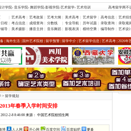
设计学院
-
音乐学院
-
舞蹈学院
-
影视学院
-
艺术留学
-
艺术培训
高考留学两不误
页
|
艺术高考
|
艺考政策
|
艺考大纲
|
美术高考
|
艺术留学
|
高考信息
|
艺术招
考日程
|
考点信息
|
成绩查询
|
分数线
|
专业导航
|
历年试题
|
录取查询
|
录取规
考辅导
|
美术摄影
|
播音主持
|
音乐舞蹈
|
影视表演
|
模特空乘
|
编导制作
|
艺术设
备
|
海外生活
|
国外艺术院校
|
留学预警
|
留学中介
|
艺术留学信息
|
艺术高考
|
2026
学
>
留学规划
2013年春季入学时间安排
2012-2-8 8:46:00 来源： 中国艺术院校招生网
微博
人人网
开心网
百度空间
百度贴吧
更多