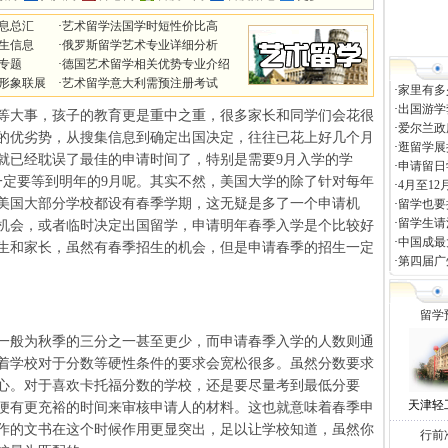
信息总汇
·
艺术留学法国学时短性价比高
招生信息
·
俄罗斯留学艺术专业详细分析
生专题
·
德国艺术留学相关优势专业介绍
形象联展
·
艺术留学意大利需预注册考试
·
家里有多
·
出国游学
大事，孩子的教育更是重中之重，很多家长和同学们会花很
·
爱尔兰政
的优劣势，从搜集信息到确定出国决定，往往已花上好几个月
·
逛留学展
就已经耽误了最佳的申请时间了，特别是需要9月入学的学
·
申请留日
一定要等到明年的9月呢。其实不然，美国大学的除了针对每年
·
4月至1
。美国大部分学校都设有春季学期，这无疑是多了一个申请机
·
留学也要
·
留学生请
机会，或者临时决定出国留学，申请明年春季入学是个比较好
·
中国成最
生和家长，虽然有春季招生的机会，但是申请春季的招生一定
·
第四届广
留学
般为秋季的三分之一甚至更少，而申请春季入学的人数则通
着学校对于分数等硬性条件的要求会宽松很多。虽然分数要求
心。对于喜欢卡托福分数的学校，还是要尽量考到最低分要
天津轻
便有更充裕的时间来审核申请人的材料。这也就意味着春季申
作的文书在这个时候作用更显突出，足以让学校知道，虽然你
行前