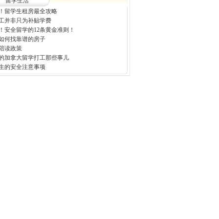
留学生活
！留学生租房最全攻略
工并非只为补贴学费
！安全留学的12条黄金准则！
如何找靠谱的房子
陪读政策
的加拿大留学打工那些事儿
生的安全注意事项