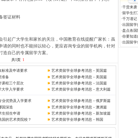
·
干货来袭
·
留学生打
准备签证材料
·
千万谨记
·
出国留学
·
盘点各国
·
你要知道
引起广大学生和家长的关注，中国教育在线提醒广家长：虽
·
出国留学
申请的同时也不能掉以轻心，更应咨询专业的留学机构，针对
打造自己的专属留学方案。
共1页
1
取标准及申请要求
艺术类留学全球参考消息－英国篇
些准备
艺术类留学全球参考消息－美国篇
计课程三个层次
艺术类留学全球参考消息－
法国篇
艺术大学入学要求
艺术类留学全球参考消息－
意大利篇
专业优势及入学要求
艺术类留学全球参考消息－
俄罗斯篇
哪国深造
艺术类留学全球参考消息－
澳洲篇
术生招生申请
艺术类留学全球参考消息－
新加坡篇
法国的艺术类院校？
艺术类留学全球参考消息－
韩国