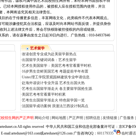
的所有作品，版权均属中国艺术院校招生网所有，未经本网书面授权不得
。已经本网授权使用作品的，被授权人应在授权范围内使用，并注
明者，本网将追究其相关法律责任。
载目的在于传播更多信息，丰富网络文化，此类稿件不代表本网观点。
容可能涉嫌侵犯其合法权益，应该及时向本网站书面反馈，并提供身份
收到上述法律文件后，将会尽快移除被控侵权的内容或链接。
，请在该事由发生之日起30日内进行。广告热线：010-84937846
艺术留学
·
攻读创意专业成为赴美留学新热点
·
出国留学关键词词条：艺术生留学
·
艺术生美国留学：美国艺考考官看重平时积.
·
16岁男生尝鲜英国艺考 考题提前半年布置
·
Unitec理工学院景观园林建筑专业申请信息.
·
赴海外读设计专业升温 艺术生出国火热
·
艺考生出国留学渐走火 各主要留学国抢生源.
·
美国艺考考官看重平时积累
·
艺考生出国留学渐走火 特色留学国一览
·
法国留学成功案例 浪漫法兰西设计制高点
院校招生网的严正声明
网站介绍
|
网站地图
|
严正声明
|
招聘信息
|
友情链接
|
广告服务
net.cn All rights reserved
中华人民共和国工业和信息化部备案许可证：京ICP备05058
mail:artedunet@163.com或artedunet@126.com 广告咨询QQ：
601179335
临时通话