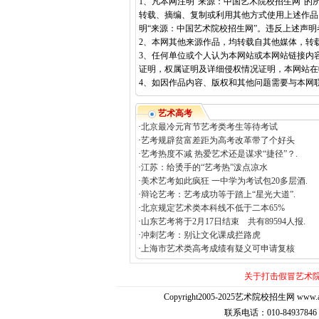
1、凡本网注明“来源：中国艺术院校招生网”
转载、摘编、复制或利用其他方式使用上述作品
明“来源：中国艺术院校招生网”。违反上述声
2、本网其他来源作品，均转载自其他媒体，转
3、任何单位或个人认为本网站或本网站链接内
证明，权属证明及详细侵权情况证明，本网站在
4、如因作品内容、版权和其他问题需要与本网联系的
艺术高考
·
北京最冷元宵节艺考类考生等待考试
·
艺考规辟贫富差距为高考改革带了个好头
·
艺考热度不减 热爱艺术还是谋求“捷径”？.
·
江苏：给烫手的“艺考热”泼点凉水
·
美术艺考如此疯狂 一中学为考试包20多层酒.
·
辩论艺考：艺考成功等于踏上“星光大道”.
·
北京规定艺术类本科线不低于二本65%
·
山东艺考将于2月17日结束 共有89594人报.
·
冲刺艺考：别让文化课成拦路虎
·
上海市艺术类高考成绩有疑义可申请复核
关于打击假冒艺术
Copyright2005-2025艺术院校招生网 www.artedu
联系电话：010-84937846 E-