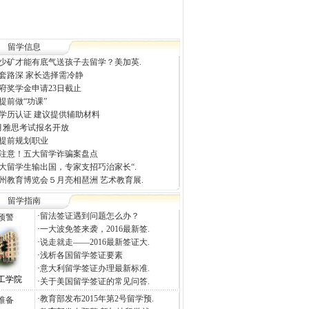
留学信息
少矿才能有底气送孩子去留学？美加英.
套路深 家长选择需冷静
府奖学金申请23日截止
提前做“功课”
学历认证 建议提供辅助材料
2月雅思考试报名开放
提前规划职业
注意！五大留学诈骗案盘点
大留学生输出国，专家支招巧治家长“.
州教育博览会５月亮相琶洲 艺术教育展.
留学指南
·
留法签证遇到问题怎么办？
预警
·
一大波免签来袭，2016最新签.
·
说走就走——2016最新签证大.
·
浅析各国留学签证要素
·
意大利留学签证办理最新标准.
工学院
·
关于美国留学签证的常见问答.
·
教育部发布2015年第2号留学预.
准备