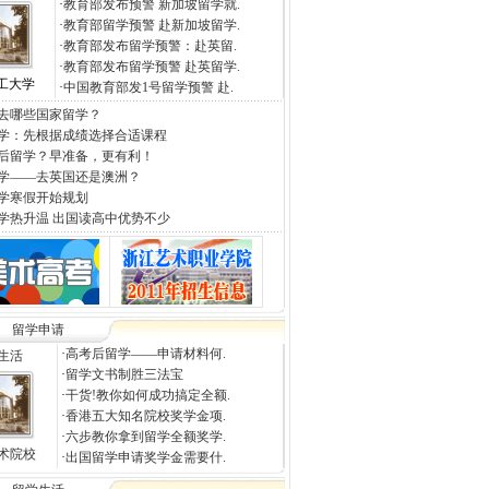
·
教育部发布预警 新加坡留学就.
·
教育部留学预警 赴新加坡留学.
·
教育部发布留学预警：赴英留.
·
教育部发布留学预警 赴英留学.
工大学
·
中国教育部发1号留学预警 赴.
去哪些国家留学？
学：先根据成绩选择合适课程
后留学？早准备，更有利！
学——去英国还是澳洲？
学寒假开始规划
学热升温 出国读高中优势不少
留学申请
·
高考后留学——申请材料何.
生活
·
留学文书制胜三法宝
·
干货!教你如何成功搞定全额.
·
香港五大知名院校奖学金项.
·
六步教你拿到留学全额奖学.
术院校
·
出国留学申请奖学金需要什.