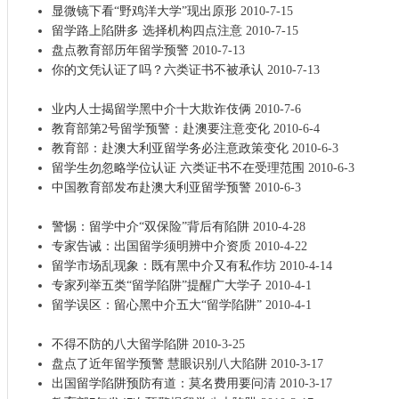
显微镜下看“野鸡洋大学”现出原形
2010-7-15
留学路上陷阱多 选择机构四点注意
2010-7-15
盘点教育部历年留学预警
2010-7-13
你的文凭认证了吗？六类证书不被承认
2010-7-13
业内人士揭留学黑中介十大欺诈伎俩
2010-7-6
教育部第2号留学预警：赴澳要注意变化
2010-6-4
教育部：赴澳大利亚留学务必注意政策变化
2010-6-3
留学生勿忽略学位认证 六类证书不在受理范围
2010-6-3
中国教育部发布赴澳大利亚留学预警
2010-6-3
警惕：留学中介“双保险”背后有陷阱
2010-4-28
专家告诫：出国留学须明辨中介资质
2010-4-22
留学市场乱现象：既有黑中介又有私作坊
2010-4-14
专家列举五类“留学陷阱”提醒广大学子
2010-4-1
留学误区：留心黑中介五大“留学陷阱”
2010-4-1
不得不防的八大留学陷阱
2010-3-25
盘点了近年留学预警 慧眼识别八大陷阱
2010-3-17
出国留学陷阱预防有道：莫名费用要问清
2010-3-17