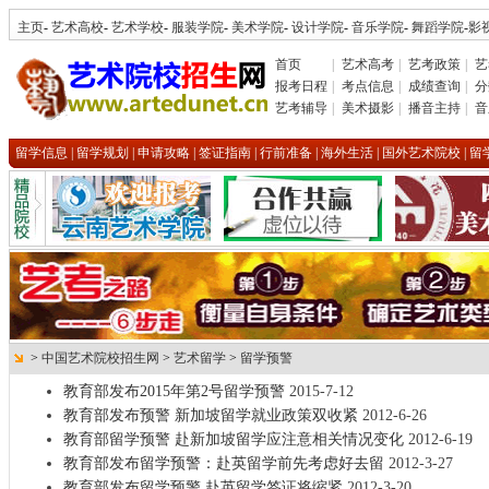
主页
-
艺术高校
-
艺术学校
-
服装学院
-
美术学院
-
设计学院
-
音乐学院
-
舞蹈学院
-
影
首页
|
艺术高考
|
艺考政策
|
艺
报考日程
|
考点信息
|
成绩查询
|
分
艺考辅导
|
美术摄影
|
播音主持
|
音
留学信息
|
留学规划
|
申请攻略
|
签证指南
|
行前准备
|
海外生活
|
国外艺术院校
|
留
>
中国艺术院校招生网
>
艺术留学
>
留学预警
教育部发布2015年第2号留学预警
2015-7-12
教育部发布预警 新加坡留学就业政策双收紧
2012-6-26
教育部留学预警 赴新加坡留学应注意相关情况变化
2012-6-19
教育部发布留学预警：赴英留学前先考虑好去留
2012-3-27
教育部发布留学预警 赴英留学签证将缩紧
2012-3-20