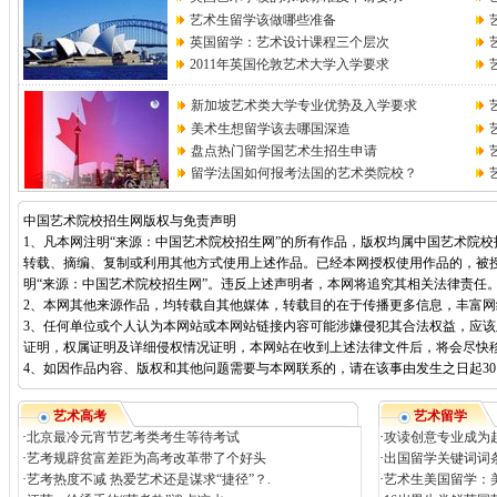
艺术生留学该做哪些准备
英国留学：艺术设计课程三个层次
2011年英国伦敦艺术大学入学要求
新加坡艺术类大学专业优势及入学要求
美术生想留学该去哪国深造
盘点热门留学国艺术生招生申请
留学法国如何报考法国的艺术类院校？
中国艺术院校招生网版权与免责声明
1、凡本网注明“来源：中国艺术院校招生网”的所有作品，版权均属中国艺术院
转载、摘编、复制或利用其他方式使用上述作品。已经本网授权使用作品的，被
明“来源：中国艺术院校招生网”。违反上述声明者，本网将追究其相关法律责任
2、本网其他来源作品，均转载自其他媒体，转载目的在于传播更多信息，丰富
3、任何单位或个人认为本网站或本网站链接内容可能涉嫌侵犯其合法权益，应
证明，权属证明及详细侵权情况证明，本网站在收到上述法律文件后，将会尽快
4、如因作品内容、版权和其他问题需要与本网联系的，请在该事由发生之日起30日内进
艺术高考
艺术留学
·
北京最冷元宵节艺考类考生等待考试
·
攻读创意专业成为
·
艺考规辟贫富差距为高考改革带了个好头
·
出国留学关键词词
·
艺考热度不减 热爱艺术还是谋求“捷径”？.
·
艺术生美国留学：