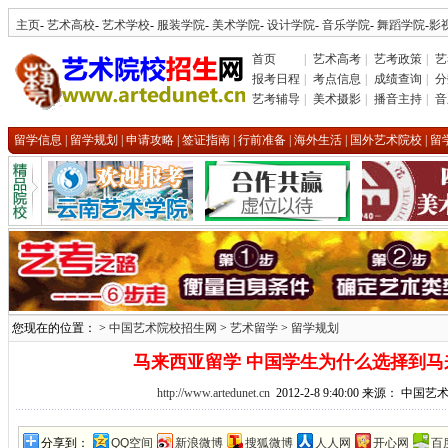
主页
-
艺术高校
-
艺术学校
-
服装学院
-
美术学院
-
设计学院
-
音乐学院
-
舞蹈学院
-
影
首页
|
艺术高考
|
艺考政策
|
艺
报考日程
|
考点信息
|
成绩查询
|
分
艺考辅导
|
美术摄影
|
播音主持
|
音
留学信息
|
留学规划
|
申请攻略
|
签证指南
|
行前准备
|
海外生活
|
国外艺术院校
|
留
您现在的位置： >
中国艺术院校招生网
>
艺术留学
>
留学规划
马来西亚留学 中国学生为什么选择到马
http://www.artedunet.cn
2012-2-8 9:40:00 来源： 中
分享到：
QQ空间
新浪微博
搜狐微博
人人网
开心网
百