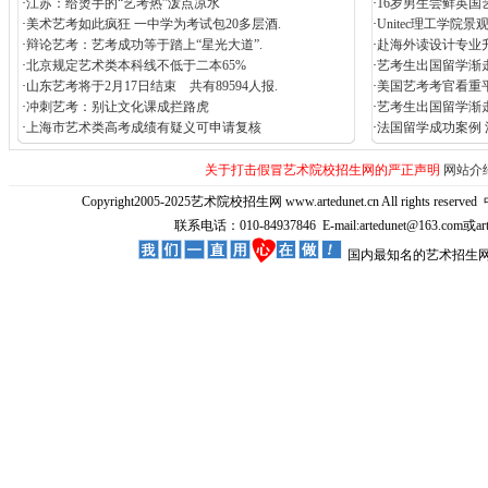
·
江苏：给烫手的“艺考热”泼点凉水
·
16岁男生尝鲜英国
·
美术艺考如此疯狂 一中学为考试包20多层酒.
·
Unitec理工学院
·
辩论艺考：艺考成功等于踏上“星光大道”.
·
赴海外读设计专业
·
北京规定艺术类本科线不低于二本65%
·
艺考生出国留学渐走
·
山东艺考将于2月17日结束 共有89594人报.
·
美国艺考考官看重
·
冲刺艺考：别让文化课成拦路虎
·
艺考生出国留学渐
·
上海市艺术类高考成绩有疑义可申请复核
·
法国留学成功案例
关于打击假冒艺术院校招生网的严正声明
网站介
Copyright2005-2025艺术院校招生网 www.artedunet.cn All rights reserved
联系电话：010-84937846 E-mail:artedunet@163.com或
国内最知名的艺术招生网