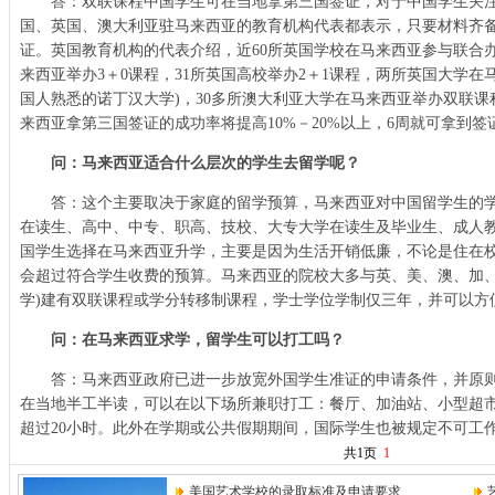
答：双联课程中国学生可在当地拿第三国签证，对于中国学生关注
国、英国、澳大利亚驻马来西亚的教育机构代表都表示，只要材料齐
证。英国教育机构的代表介绍，近60所英国学校在马来西亚参与联合办
来西亚举办3＋0课程，31所英国高校举办2＋1课程，两所英国大学在
国人熟悉的诺丁汉大学)，30多所澳大利亚大学在马来西亚举办双联
来西亚拿第三国签证的成功率将提高10%－20%以上，6周就可拿到签
问：马来西亚适合什么层次的学生去留学呢？
答：这个主要取决于家庭的留学预算，马来西亚对中国留学生的学
在读生、高中、中专、职高、技校、大专大学在读生及毕业生、成人
国学生选择在马来西亚升学，主要是因为生活开销低廉，不论是住在
会超过符合学生收费的预算。马来西亚的院校大多与英、美、澳、加、
学)建有双联课程或学分转移制课程，学士学位学制仅三年，并可以方
问：在马来西亚求学，留学生可以打工吗？
答：马来西亚政府已进一步放宽外国学生准证的申请条件，并原则
在当地半工半读，可以在以下场所兼职打工：餐厅、加油站、小型超
超过20小时。此外在学期或公共假期期间，国际学生也被规定不可工作
共1页
1
美国艺术学校的录取标准及申请要求