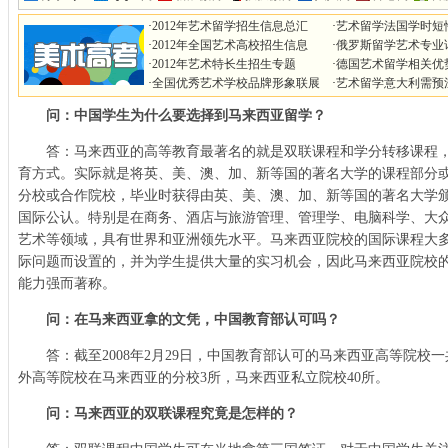
·
2012年艺术留学招生信息总汇
·
艺术留学法国学时短
·
2012年全国艺术高校招生信息
·
俄罗斯留学艺术专业
·
2012年艺术特长生招生专题
·
德国艺术留学相关优
·
全国优秀艺术学校品牌形象联展
·
艺术留学意大利需预
问：中国学生为什么要选择到马来西亚留学？
答：马来西亚的高等教育最著名的就是双联课程和学分转移课程，
育方式。实际就是将英、美、澳、加、新等国的著名大学的课程部分或全部
分校或合作院校，毕业时获得由英、美、澳、加、新等国的著名大学
国际公认。特别是在商务、酒店与旅游管理、管理学、电脑科学、大
艺术等领域，具有世界和亚洲领先水平。马来西亚院校的国际课程大
际问题而设置的，并为学生提供大量的实习机会，因此马来西亚院校
能力强而著称。
问：在马来西亚拿的文凭，中国教育部认可吗？
答：截至2008年2月29日，中国教育部认可的马来西亚高等院校一
外高等院校在马来西亚的分校3所，马来西亚私立院校40所。
问：马来西亚的双联课程究竟是怎样的？