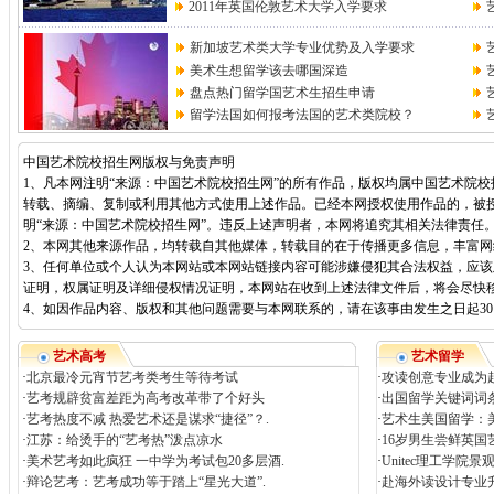
2011年英国伦敦艺术大学入学要求
新加坡艺术类大学专业优势及入学要求
美术生想留学该去哪国深造
盘点热门留学国艺术生招生申请
留学法国如何报考法国的艺术类院校？
中国艺术院校招生网版权与免责声明
1、凡本网注明“来源：中国艺术院校招生网”的所有作品，版权均属中国艺术院
转载、摘编、复制或利用其他方式使用上述作品。已经本网授权使用作品的，被
明“来源：中国艺术院校招生网”。违反上述声明者，本网将追究其相关法律责任
2、本网其他来源作品，均转载自其他媒体，转载目的在于传播更多信息，丰富
3、任何单位或个人认为本网站或本网站链接内容可能涉嫌侵犯其合法权益，应
证明，权属证明及详细侵权情况证明，本网站在收到上述法律文件后，将会尽快
4、如因作品内容、版权和其他问题需要与本网联系的，请在该事由发生之日起30日内进
艺术高考
艺术留学
·
北京最冷元宵节艺考类考生等待考试
·
攻读创意专业成为
·
艺考规辟贫富差距为高考改革带了个好头
·
出国留学关键词词
·
艺考热度不减 热爱艺术还是谋求“捷径”？.
·
艺术生美国留学：
·
江苏：给烫手的“艺考热”泼点凉水
·
16岁男生尝鲜英国
·
美术艺考如此疯狂 一中学为考试包20多层酒.
·
Unitec理工学院
·
辩论艺考：艺考成功等于踏上“星光大道”.
·
赴海外读设计专业