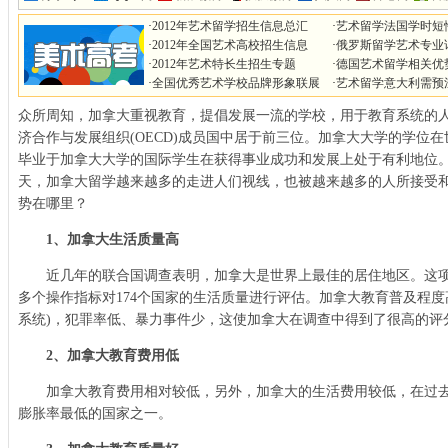
·
2012年艺术留学招生信息总汇
·
艺术留学法国学时短
·
2012年全国艺术高校招生信息
·
俄罗斯留学艺术专业
·
2012年艺术特长生招生专题
·
德国艺术留学相关优
·
全国优秀艺术学校品牌形象联展
·
艺术留学意大利需预
众所周知，加拿大重视教育，提倡发展一流的学校，用于教育系统的
济合作与发展组织(OECD)成员国中居于前三位。加拿大大学的学位
毕业于加拿大大学的国际学生在获得事业成功和发展上处于有利地位
天，加拿大留学越来越多的走进人们视线，也被越来越多的人所接受
势在哪里？
1、加拿大生活质量高
近几年的联合国调查表明，加拿大是世界上最佳的居住地区。这项每
多个操作指标对174个国家的生活质量进行评估。加拿大教育普及程度
系统)，犯罪率低、暴力事件少，这使加拿大在调查中得到了很高的评
2、加拿大教育费用低
加拿大教育费用相对较低，另外，加拿大的生活费用较低，在过去
膨胀率最低的国家之一。