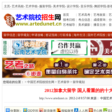
主页
-
艺术高校
-
艺术学校
-
服装学院
-
美术学院
-
设计学院
-
音乐学院
-
舞蹈学院
-
影
首页
|
艺术高考
|
艺考政策
|
艺
报考日程
|
考点信息
|
成绩查询
|
分
艺考辅导
|
美术摄影
|
播音主持
|
音
留学信息
|
留学规划
|
申请攻略
|
签证指南
|
行前准备
|
海外生活
|
国外艺术院校
|
留
您现在的位置： >
中国艺术院校招生网
>
艺术留学
>
留学规划
2012加拿大留学 国人看重的的十
http://www.artedunet.cn
2012-2-8 9:57:00 来源： 中
分享到：
QQ空间
新浪微博
搜狐微博
人人网
开心网
百