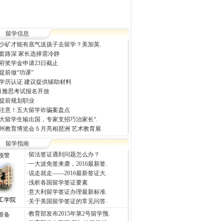
留学信息
少矿才能有底气送孩子去留学？美加英.
套路深 家长选择需冷静
府奖学金申请23日截止
提前做“功课”
学历认证 建议提供辅助材料
2月雅思考试报名开放
提前规划职业
注意！五大留学诈骗案盘点
大留学生输出国，专家支招巧治家长“.
州教育博览会５月亮相琶洲 艺术教育展.
留学指南
·
留法签证遇到问题怎么办？
预警
·
一大波免签来袭，2016最新签.
·
说走就走——2016最新签证大.
·
浅析各国留学签证要素
·
意大利留学签证办理最新标准.
工学院
·
关于美国留学签证的常见问答.
·
教育部发布2015年第2号留学预.
准备