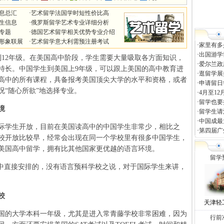
信息总汇
·
艺术留学法国学时短性价比高
招生信息
·
俄罗斯留学艺术专业详细分析
生专题
·
德国艺术留学相关优势专业介绍
形象联展
·
艺术留学意大利需预注册考试
·
家里有多
·
出国游学
2年级。在美国高中阶段，学生需要大量吸取各方面知识，
·
爱尔兰政
特长。中国学生到美国上9年级，可以跟上美国的高中教育进
·
逛留学展
高中的所有课程，具备报考美国顶尖大学的水平和资格，或者
·
申请留日
“随心所欲”地选择专业。
·
4月至1
·
留学也要
境
·
留学生请
·
中国成最
际学生开放，目前在美国读高中的中国学生非常少，相比之
·
第四届广
校开放比较早，经常会出现在同一个学校里有很多中国学生，
美国高中留学，拥有比其他国家更优越的语言环境。
留学
中直接安排的，没有语言预科学校之说，对于国际学生来讲，
校
天津轻
的大学本科一年级，尤其是进入常青藤学校非常困难，因为
行前