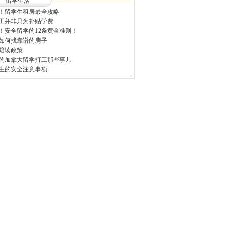
留学生活
！留学生租房最全攻略
工并非只为补贴学费
！安全留学的12条黄金准则！
如何找靠谱的房子
陪读政策
的加拿大留学打工那些事儿
生的安全注意事项