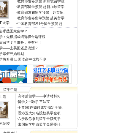
·
教育部发布预警 新加坡留学就.
·
教育部留学预警 赴新加坡留学.
·
教育部发布留学预警：赴英留.
·
教育部发布留学预警 赴英留学.
工大学
·
中国教育部发1号留学预警 赴.
去哪些国家留学？
学：先根据成绩选择合适课程
后留学？早准备，更有利！
学——去英国还是澳洲？
学寒假开始规划
学热升温 出国读高中优势不少
留学申请
·
高考后留学——申请材料何.
生活
·
留学文书制胜三法宝
·
干货!教你如何成功搞定全额.
·
香港五大知名院校奖学金项.
·
六步教你拿到留学全额奖学.
术院校
·
出国留学申请奖学金需要什.