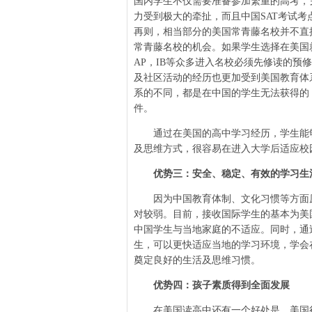
国内学生不仅需要准备参加繁重的高考，另
力受到极大的牵扯，而且中国SAT考试
再则，相当部分的美国常青藤名校并不直
常青藤名校的机会。如果学生选择在美国
AP，IB等众多进入名校必须先修读的预
及社区活动的经历也更加受到美国教育体
系的不同，都是在中国的学生无法获得的
件。
通过在美国的高中学习经历，学生能够
及思维方式，很容易在进入大学后适应校
优势三：安全、稳定、有效的学习生
因为中国教育体制、文化习惯等方面原
对较弱。目前，接收国际学生的基本为美
中国学生与当地家庭的不适应。同时，通
生，可以更快适应当地的学习环境，学会
奠定良好的生活及思维习惯。
优势四：孩子素质得到全面发展
在美国读高中还有一个好处是，美国很