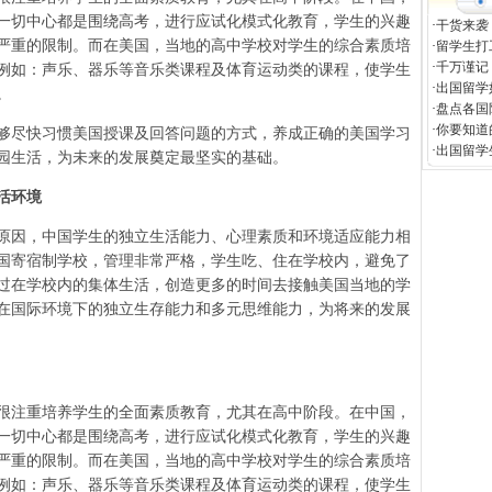
一切中心都是围绕高考，进行应试化模式化教育，学生的兴趣
·
干货来袭
严重的限制。而在美国，当地的高中学校对学生的综合素质培
·
留学生打
·
千万谨记
例如：声乐、器乐等音乐类课程及体育运动类的课程，使学生
·
出国留学
。
·
盘点各国
·
你要知道
尽快习惯美国授课及回答问题的方式，养成正确的美国学习
·
出国留学
园生活，为未来的发展奠定最坚实的基础。
活环境
因，中国学生的独立生活能力、心理素质和环境适应能力相
国寄宿制学校，管理非常严格，学生吃、住在学校内，避免了
过在学校内的集体生活，创造更多的时间去接触美国当地的学
在国际环境下的独立生存能力和多元思维能力，为将来的发展
注重培养学生的全面素质教育，尤其在高中阶段。在中国，
一切中心都是围绕高考，进行应试化模式化教育，学生的兴趣
严重的限制。而在美国，当地的高中学校对学生的综合素质培
例如：声乐、器乐等音乐类课程及体育运动类的课程，使学生