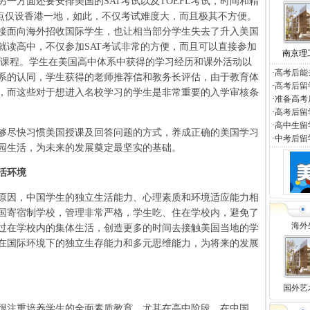
一方面还要安排美国的SAT考试以及TOEFL考试，时间和精
考点仅设香港一地，如此，不仅考试难度大，而且极其不方便。
接面向海外招收国际学生，也让相当部分学生失去了升入美国
就读高中，不仅参加SAT考试非常的方便，而且可以直接参加
南京理
修课程。学生在美国高中体系中获得的学习经历和课外活动以
·
高考后能
系的认同，学生获得的老师推荐信和教务长评估，由于教育体
·
高考后留
，而这些对于想进入名校学习的学生是非常重要的入学审核条
·
准备高考
·
高考后留
·
高中生留
尽快习惯美国授课及回答问题的方式，养成正确的美国学习
·
中考后留
园生活，为未来的发展奠定最坚实的基础。
活环境
因，中国学生的独立生活能力、心理素质和环境适应能力相
国寄宿制学校，管理非常严格，学生吃、住在学校内，避免了
海外
过在学校内的集体生活，创造更多的时间去接触美国当地的学
在国际环境下的独立生存能力和多元思维能力，为将来的发展
国外艺
注重培养学生的全面素质教育，尤其在高中阶段。在中国，