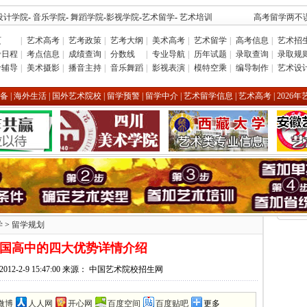
设计学院
-
音乐学院
-
舞蹈学院
-
影视学院
-
艺术留学
-
艺术培训
高考留学两不误
页
|
艺术高考
|
艺考政策
|
艺考大纲
|
美术高考
|
艺术留学
|
高考信息
|
艺术招
考日程
|
考点信息
|
成绩查询
|
分数线
|
专业导航
|
历年试题
|
录取查询
|
录取规
考辅导
|
美术摄影
|
播音主持
|
音乐舞蹈
|
影视表演
|
模特空乘
|
编导制作
|
艺术设
备
|
海外生活
|
国外艺术院校
|
留学预警
|
留学中介
|
艺术留学信息
|
艺术高考
|
2026
学
>
留学规划
美国高中的四大优势详情介绍
2012-2-9 15:47:00 来源： 中国艺术院校招生网
微博
人人网
开心网
百度空间
百度贴吧
更多