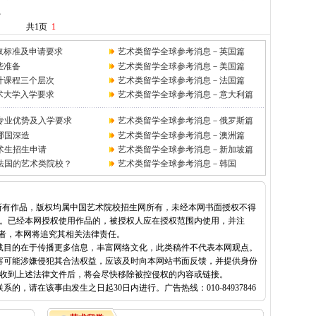
。
共1页
1
取标准及申请要求
艺术类留学全球参考消息－英国篇
些准备
艺术类留学全球参考消息－美国篇
计课程三个层次
艺术类留学全球参考消息－
法国篇
艺术大学入学要求
艺术类留学全球参考消息－
意大利篇
专业优势及入学要求
艺术类留学全球参考消息－
俄罗斯篇
哪国深造
艺术类留学全球参考消息－
澳洲篇
术生招生申请
艺术类留学全球参考消息－
新加坡篇
法国的艺术类院校？
艺术类留学全球参考消息－
韩国
的所有作品，版权均属中国艺术院校招生网所有，未经本网书面授权不得
。已经本网授权使用作品的，被授权人应在授权范围内使用，并注
明者，本网将追究其相关法律责任。
载目的在于传播更多信息，丰富网络文化，此类稿件不代表本网观点。
容可能涉嫌侵犯其合法权益，应该及时向本网站书面反馈，并提供身份
收到上述法律文件后，将会尽快移除被控侵权的内容或链接。
，请在该事由发生之日起30日内进行。广告热线：010-84937846