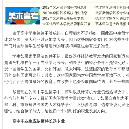
·
2012年艺术留学招生信息总汇
·
艺术留学法国学时短
·
2012年全国艺术高校招生信息
·
俄罗斯留学艺术专业
·
2012年艺术特长生招生专题
·
德国艺术留学相关优
·
全国优秀艺术学校品牌形象联展
·
艺术留学意大利需预
由于高中学生往往不够成熟，自理能力不是很好，因此高中生留学
比如英国、澳大利亚以及加拿大等，因为这些国家会专门针对这些学
部门对国际留学生经常遭遇到的麻烦和问题也会有更多准备。
学生如果家里经济条件不错，最好选择经济教育发达的国家和适合
是避免扎堆在某一个专业学习等等。如果学生的经济条件不是特别好
受中国留学生的国家。比如韩国、意大利等。这些国家的教育水平都
万的岛屿国家可比的；其次，这些国家因为对中国留学生开放不久，
他们往往会提供最好的教育，在收费上也会采取国民待遇，甚至一些
尽管现在的高中学生留学中，商科以及计算机专业仍然热得烫手，
些当前的热门专业，目前国内闲置着大量此类“海归”，如果自身能力
些工科、市政建设等国内人才稀缺学科，不妨多考虑。选专业说到底
瞻性，结合孩子能力，给他们一个相对好的职业发展方向。
高中毕业生应依据特长选专业