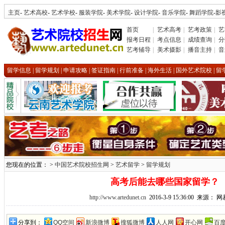
主页
-
艺术高校
-
艺术学校
-
服装学院
-
美术学院
-
设计学院
-
音乐学院
-
舞蹈学院
-
影
首页
|
艺术高考
|
艺考政策
|
艺
报考日程
|
考点信息
|
成绩查询
|
分
艺考辅导
|
美术摄影
|
播音主持
|
音
留学信息
|
留学规划
|
申请攻略
|
签证指南
|
行前准备
|
海外生活
|
国外艺术院校
|
留
您现在的位置： >
中国艺术院校招生网
>
艺术留学
>
留学规划
高考后能去哪些国家留学？
http://www.artedunet.cn
2016-3-9 15:36:00 来源：
分享到：
QQ空间
新浪微博
搜狐微博
人人网
开心网
百