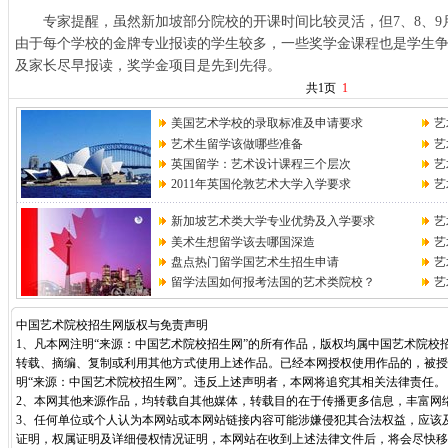
专家提醒，虽然新加坡部分院校的开课时间比较灵活，但7、8、9
由于每个学校的金牌专业报读的学生较多，一些奖学金课程也是学生
及家长尽早报读，奖学金项目是先到先得。
共1页
1
美国艺术学校的录取标准及申请要求
艺
艺术生留学该做哪些准备
艺
英国留学：艺术设计课程三个层次
艺
2011年英国伦敦艺术大学入学要求
艺
新加坡艺术类大学专业优势及入学要求
艺
美术生想留学该去哪国深造
艺
盘点热门留学国艺术生招生申请
艺
留学法国如何报考法国的艺术类院校？
艺
中国艺术院校招生网版权与免责声明
1、凡本网注明“来源：中国艺术院校招生网”的所有作品，版权均属中国艺术院校
转载、摘编、复制或利用其他方式使用上述作品。已经本网授权使用作品的，被授
明“来源：中国艺术院校招生网”。违反上述声明者，本网将追究其相关法律责任。
2、本网其他来源作品，均转载自其他媒体，转载目的在于传播更多信息，丰富网
3、任何单位或个人认为本网站或本网站链接内容可能涉嫌侵犯其合法权益，应该
证明，权属证明及详细侵权情况证明，本网站在收到上述法律文件后，将会尽快移