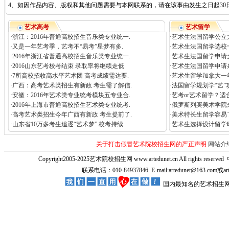
4、如因作品内容、版权和其他问题需要与本网联系的，请在该事由发生之日起30日内进行
艺术高考
艺术留学
·
浙江：2016年普通高校招生音乐类专业统一.
·
艺术生法国留学公立
·
又是一年艺考季，艺考不“易考”星梦有多.
·
艺术生法国留学选校
·
2016年浙江省普通高校招生音乐类专业统一.
·
艺术生法国留学申请
·
2016山东艺考校考结束 录取率将继续走低
·
艺术生法国留学申请
·
7所高校招收高水平艺术团 高考成绩需达要.
·
艺术生留学加拿大一
·
广西：高考艺术类招生有新政 考生需了解信.
·
法国留学规划学“艺”
·
安徽：2016年艺术类专业统考模块五专业合.
·
艺考or艺术留学？适
·
2016年上海市普通高校招生艺术类专业统考.
·
俄罗斯列宾美术学院来
·
高考艺术类招生今年广西有新政 考生提前了.
·
美术特长生留学容易
·
山东省10万多考生追逐“艺术梦” 校考持续.
·
艺术生选择设计留学
关于打击假冒艺术院校招生网的严正声明
网站介
Copyright2005-2025艺术院校招生网 www.artedunet.cn All rights reserved
联系电话：010-84937846 E-mail:artedunet@163.com或
国内最知名的艺术招生网