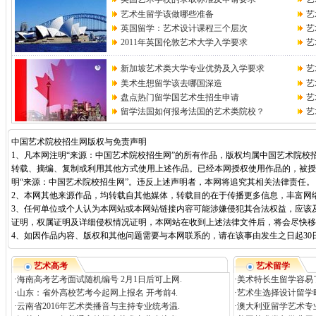
艺术生留学该做哪些准备
艺
英国留学：艺术设计课程三个层次
艺
2011年英国伦敦艺术大学入学要求
艺
新加坡艺术类大学专业优势及入学要求
艺
美术生想留学该去哪国深造
艺
盘点热门留学国艺术生招生申请
艺
留学法国如何报考法国的艺术类院校？
艺
中国艺术院校招生网版权与免责声明
1、凡本网注明“来源：中国艺术院校招生网”的所有作品，版权均属中国艺术院校
转载、摘编、复制或利用其他方式使用上述作品。已经本网授权使用作品的，被授
明“来源：中国艺术院校招生网”。违反上述声明者，本网将追究其相关法律责任。
2、本网其他来源作品，均转载自其他媒体，转载目的在于传播更多信息，丰富网
3、任何单位或个人认为本网站或本网站链接内容可能涉嫌侵犯其合法权益，应该
证明，权属证明及详细侵权情况证明，本网站在收到上述法律文件后，将会尽快移
4、如因作品内容、版权和其他问题需要与本网联系的，请在该事由发生之日起30日内进行
艺术高考
艺术留学
·
海南高考艺考面试随机编号 2月1日后可上网.
·
美术特长生留学容易
·
山东：省外高校艺考今起网上报名 开考前4.
·
艺术生选择设计留学
·
云南省2016年艺术类播音与主持专业统考温.
·
澳大利亚留学艺术专