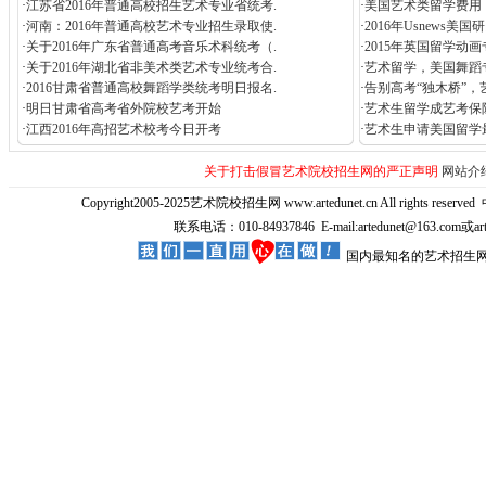
·
江苏省2016年普通高校招生艺术专业省统考.
·
美国艺术类留学费用
·
河南：2016年普通高校艺术专业招生录取使.
·
2016年Usnews美
·
关于2016年广东省普通高考音乐术科统考（.
·
2015年英国留学动
·
关于2016年湖北省非美术类艺术专业统考合.
·
艺术留学，美国舞蹈
·
2016甘肃省普通高校舞蹈学类统考明日报名.
·
告别高考“独木桥”，
·
明日甘肃省高考省外院校艺考开始
·
艺术生留学成艺考保
·
江西2016年高招艺术校考今日开考
·
艺术生申请美国留学
关于打击假冒艺术院校招生网的严正声明
网站介
Copyright2005-2025艺术院校招生网 www.artedunet.cn All rights reserved
联系电话：010-84937846 E-mail:artedunet@163.com或
国内最知名的艺术招生网