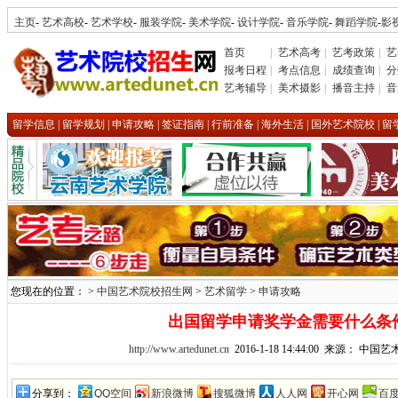
主页
-
艺术高校
-
艺术学校
-
服装学院
-
美术学院
-
设计学院
-
音乐学院
-
舞蹈学院
-
影
首页
|
艺术高考
|
艺考政策
|
艺
报考日程
|
考点信息
|
成绩查询
|
分
艺考辅导
|
美术摄影
|
播音主持
|
音
留学信息
|
留学规划
|
申请攻略
|
签证指南
|
行前准备
|
海外生活
|
国外艺术院校
|
留
您现在的位置： >
中国艺术院校招生网
>
艺术留学
>
申请攻略
出国留学申请奖学金需要什么条
http://www.artedunet.cn
2016-1-18 14:44:00 来源： 中
分享到：
QQ空间
新浪微博
搜狐微博
人人网
开心网
百