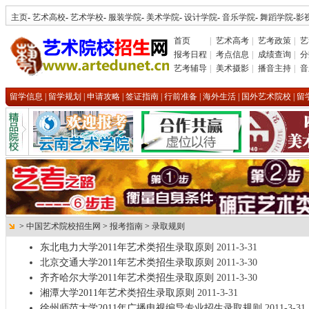
主页
-
艺术高校
-
艺术学校
-
服装学院
-
美术学院
-
设计学院
-
音乐学院
-
舞蹈学院
-
影
首页
|
艺术高考
|
艺考政策
|
艺
报考日程
|
考点信息
|
成绩查询
|
分
艺考辅导
|
美术摄影
|
播音主持
|
音
留学信息
|
留学规划
|
申请攻略
|
签证指南
|
行前准备
|
海外生活
|
国外艺术院校
|
留
>
中国艺术院校招生网
>
报考指南
>
录取规则
东北电力大学2011年艺术类招生录取原则
2011-3-31
北京交通大学2011年艺术类招生录取原则
2011-3-30
齐齐哈尔大学2011年艺术类招生录取原则
2011-3-30
湘潭大学2011年艺术类招生录取原则
2011-3-31
徐州师范大学2011年广播电视编导专业招生录取规则
2011-3-31