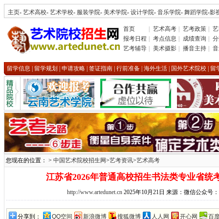
主页
-
艺术高校
-
艺术学校
-
服装学院
-
美术学院
-
设计学院
-
音乐学院
-
舞蹈学院
-
影
首页
|
艺术高考
|
艺考政策
|
艺
报考日程
|
考点信息
|
成绩查询
|
分
艺考辅导
|
美术摄影
|
播音主持
|
音
留学信息
|
留学规划
|
申请攻略
|
签证指南
|
行前准备
|
海外生活
|
国外艺术院校
|
留
您现在的位置： >
中国艺术院校招生网
>
艺考资讯
>
艺术高考
江苏省2026年普通高校招生书法类专业省统
http://www.artedunet.cn
2025年10月21日 来源：微信公众
分享到：
QQ空间
新浪微博
搜狐微博
人人网
开心网
百