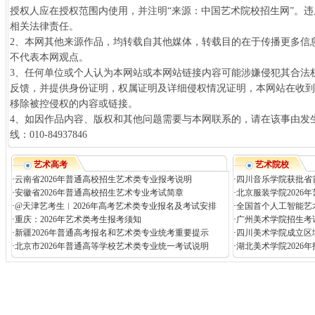
授权人应在授权范围内使用，并注明“来源：中国艺术院校招生网”。
相关法律责任。
2、本网其他来源作品，均转载自其他媒体，转载目的在于传播更多信
不代表本网观点。
3、任何单位或个人认为本网站或本网站链接内容可能涉嫌侵犯其合法
反馈，并提供身份证明，权属证明及详细侵权情况证明，本网站在收
移除被控侵权的内容或链接。
4、如因作品内容、版权和其他问题需要与本网联系的，请在该事由发生
线：010-84937846
艺术高考
艺术院校
·
云南省2026年普通高校招生艺术类专业报考说明
·
四川音乐学院获批省
·
安徽省2026年普通高校招生艺术专业考试简章
·
北京服装学院2026
·
@天津艺考生︱2026年高考艺术类专业报名及考试安排
·
全国首个人工智能艺
·
重庆：2026年艺术类考生报考须知
·
广州美术学院招生考试
·
新疆2026年普通高考报名和艺术类专业统考重要提示
·
四川美术学院成立区
·
北京市2026年普通高等学校艺术类专业统一考试说明
·
湖北美术学院2026