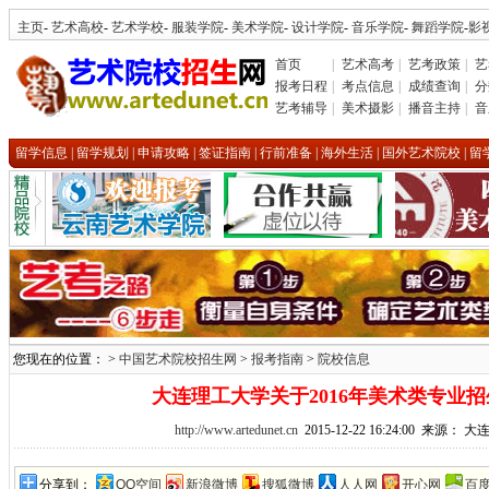
主页
-
艺术高校
-
艺术学校
-
服装学院
-
美术学院
-
设计学院
-
音乐学院
-
舞蹈学院
-
影
首页
|
艺术高考
|
艺考政策
|
艺
报考日程
|
考点信息
|
成绩查询
|
分
艺考辅导
|
美术摄影
|
播音主持
|
音
留学信息
|
留学规划
|
申请攻略
|
签证指南
|
行前准备
|
海外生活
|
国外艺术院校
|
留
您现在的位置： >
中国艺术院校招生网
>
报考指南
>
院校信息
大连理工大学关于2016年美术类专业
http://www.artedunet.cn
2015-12-22 16:24:00 来源：
分享到：
QQ空间
新浪微博
搜狐微博
人人网
开心网
百