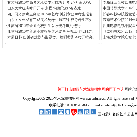
·
甘肃省2016年高考艺术类专业统考开考 2.7万余人报.
·
李易峰回母校四川电
·
山东美术统考昨日开考 素描"马踏飞燕"有点难
·
中国传媒大学2016
·
四川两万余考生奔赴2016年艺考 川剧专业16考生报名.
·
长春科技学院视觉艺
·
山东：今年或有三成美术统考生通不过 部分考生不知.
·
云南艺术学院2016
·
江苏省2016年普通高校招生音乐统考顺利进行
·
四川电影电视学院举办
·
江苏省2016年普通高校招生美术统考评卷工作顺利进.
·
《成都有戏》2015
·
本周日起 四川省戏剧与影视类、舞蹈类统考拉开帷幕.
·
上海戏剧学院庆祝七
关于打击假冒艺术院校招生网的严正声明
网站介
Copyright2005-2025艺术院校招生网 www.artedunet.cn All rights reserved
联系电话：010-84937846 E-mail:artedunet@163.com或
国内最知名的艺术招生网