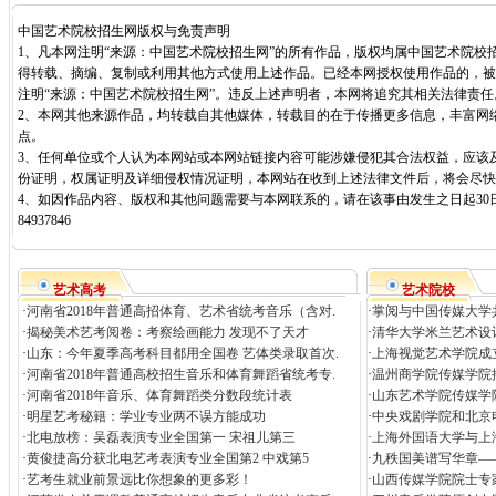
中国艺术院校招生网版权与免责声明
1、凡本网注明“来源：中国艺术院校招生网”的所有作品，版权均属中国艺术院校
得转载、摘编、复制或利用其他方式使用上述作品。已经本网授权使用作品的，被
注明“来源：中国艺术院校招生网”。违反上述声明者，本网将追究其相关法律责任
2、本网其他来源作品，均转载自其他媒体，转载目的在于传播更多信息，丰富网
点。
3、任何单位或个人认为本网站或本网站链接内容可能涉嫌侵犯其合法权益，应该
份证明，权属证明及详细侵权情况证明，本网站在收到上述法律文件后，将会尽快
4、如因作品内容、版权和其他问题需要与本网联系的，请在该事由发生之日起30日
84937846
艺术高考
艺术院校
·
河南省2018年普通高招体育、艺术省统考音乐（含对.
·
掌阅与中国传媒大学共
·
揭秘美术艺考阅卷：考察绘画能力 发现不了天才
·
清华大学米兰艺术设
·
山东：今年夏季高考科目都用全国卷 艺体类录取首次.
·
上海视觉艺术学院成
·
河南省2018年普通高校招生音乐和体育舞蹈省统考专.
·
温州商学院传媒学院
·
河南省2018年音乐、体育舞蹈类分数段统计表
·
山东艺术学院传媒学院
·
明星艺考秘籍：学业专业两不误方能成功
·
中央戏剧学院和北京电
·
北电放榜：吴磊表演专业全国第一 宋祖儿第三
·
上海外国语大学与上
·
黄俊捷高分获北电艺考表演专业全国第2 中戏第5
·
九秩国美谱写华章—
·
艺考生就业前景远比你想象的更多彩！
·
山西传媒学院院士专