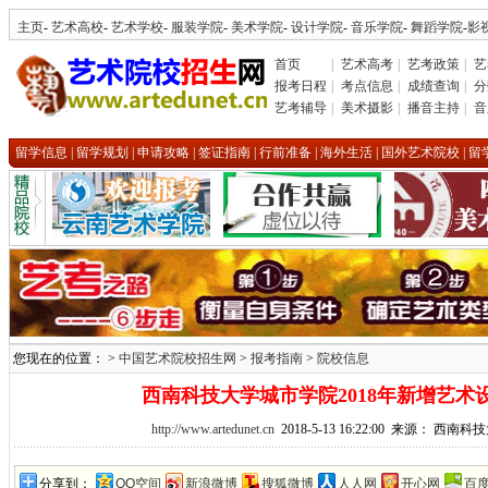
主页
-
艺术高校
-
艺术学校
-
服装学院
-
美术学院
-
设计学院
-
音乐学院
-
舞蹈学院
-
影
首页
|
艺术高考
|
艺考政策
|
艺
报考日程
|
考点信息
|
成绩查询
|
分
艺考辅导
|
美术摄影
|
播音主持
|
音
留学信息
|
留学规划
|
申请攻略
|
签证指南
|
行前准备
|
海外生活
|
国外艺术院校
|
留
您现在的位置： >
中国艺术院校招生网
>
报考指南
>
院校信息
西南科技大学城市学院2018年新增艺术
http://www.artedunet.cn
2018-5-13 16:22:00 来源： 西
分享到：
QQ空间
新浪微博
搜狐微博
人人网
开心网
百