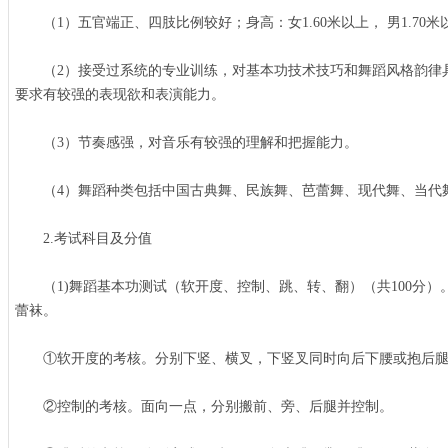
（1）五官端正、四肢比例较好；身高：女1.60米以上， 男1.70米
（2）接受过系统的专业训练，对基本功技术技巧和舞蹈风格韵律
要求有较强的表现欲和表演能力。
（3）节奏感强，对音乐有较强的理解和把握能力。
（4）舞蹈种类包括中国古典舞、民族舞、芭蕾舞、现代舞、当代
2.考试科目及分值
（1)舞蹈基本功测试（软开度、控制、跳、转、翻）（共100分）
蕾袜。
①软开度的考核。分别下竖、横叉，下竖叉同时向后下腰或抱后
②控制的考核。面向一点，分别搬前、旁、后腿并控制。