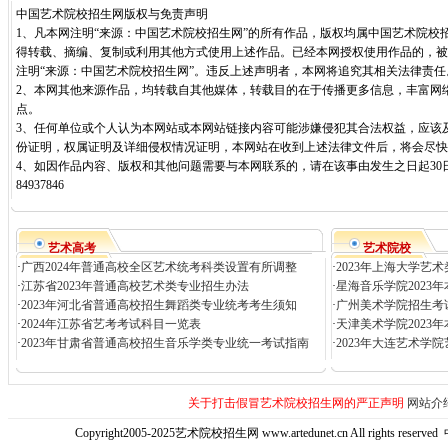
中国艺术院校招生网版权与免责声明
1、凡本网注明“来源：中国艺术院校招生网”的所有作品，版权均属中国艺术院校
得转载、摘编、复制或利用其他方式使用上述作品。已经本网授权使用作品的，被
注明“来源：中国艺术院校招生网”。违反上述声明者，本网将追究其相关法律责任
2、本网其他来源作品，均转载自其他媒体，转载目的在于传播更多信息，丰富网
点。
3、任何单位或个人认为本网站或本网站链接内容可能涉嫌侵犯其合法权益，应该
份证明，权属证明及详细侵权情况证明，本网站在收到上述法律文件后，将会尽快
4、如因作品内容、版权和其他问题需要与本网联系的，请在该事由发生之日起30日
84937846
艺术高考
艺术院校
·
广西2024年普通高校全区艺术统考科类设置有所调整
·
2023年上海大学艺
·
江苏省2023年普通高校艺术类专业招生办法
·
星海音乐学院2023
·
2023年河北省普通高校招生舞蹈类专业统考考生须知
·
广州美术学院招生考试
·
2024年江苏省艺考考试科目一览表
·
天津美术学院2023
·
2023年甘肃省普通高校招生音乐学类专业统一考试指南
·
2023年大连艺术学
关于打击假冒艺术院校招生网的严正声明
网站介
Copyright2005-2025艺术院校招生网 www.artedunet.cn All rights reserved