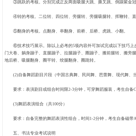
③跳跃的考核。分别完成正反两面吸腿大跳、撕叉跳、倒踢紫金冠
④转的考核。二位转、四位转、旁腿转、旁腿吸腿转、挥鞭转、直
⑤翻身的考核。点翻身、串翻身、前桥、后桥、虎跳、小翻。
⑥技术技巧展示。除以上必考的5项内容外可加试完成以下技巧上步
门大卷、躺身蹦子、直腿蹦子、拉腿蹦子、圈蹦子、搬前腿转、搬旁
地后桥、吸腿翻身、圈平转、绞腿翻身、圈跪转。
(2)自备舞蹈剧目片段（中国古典舞、民间舞、芭蕾舞、现代舞、当
要求：表演剧目或组合时间限2-3分钟，可穿舞蹈服装，考生自备C
(3)舞蹈表演组合（共100分）
要求：自备完整的舞蹈表演性组合，时间1-2分钟，考生自备磁带A
五、书法专业考试说明