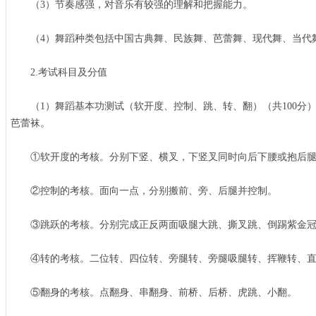
（3）节奏感强，对音乐有较强的理解和把握能力。
（4）舞蹈种类包括中国古典舞、民族舞、芭蕾舞、现代舞、当代
2.考试科目及分值
（1）舞蹈基本功测试（软开度、控制、跳、转、翻）（共100分
芭蕾袜。
①软开度的考核。分别下竖、横叉，下竖叉同时向后下腰或抱后
②控制的考核。面向一点，分别搬前、旁、后腿并控制。
③跳跃的考核。分别完成正反两面吸腿大跳、撕叉跳、倒踢紫金冠
④转的考核。二位转、四位转、旁腿转、旁腿吸腿转、挥鞭转、直
⑤翻身的考核。点翻身、串翻身、前桥、后桥、虎跳、小翻。