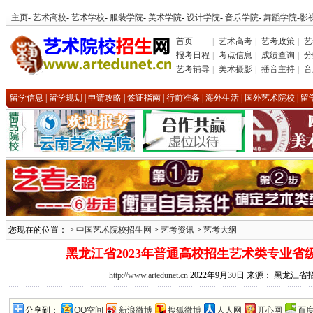
主页
-
艺术高校
-
艺术学校
-
服装学院
-
美术学院
-
设计学院
-
音乐学院
-
舞蹈学院
-
影
首页
|
艺术高考
|
艺考政策
|
艺
报考日程
|
考点信息
|
成绩查询
|
分
艺考辅导
|
美术摄影
|
播音主持
|
音
留学信息
|
留学规划
|
申请攻略
|
签证指南
|
行前准备
|
海外生活
|
国外艺术院校
|
留
您现在的位置： >
中国艺术院校招生网
>
艺考资讯
>
艺考大纲
黑龙江省2023年普通高校招生艺术类专业省
http://www.artedunet.cn
2022年9月30日 来源： 黑龙江
分享到：
QQ空间
新浪微博
搜狐微博
人人网
开心网
百