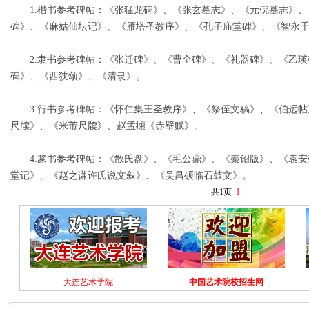
1.楷书参考碑帖：《张猛龙碑》、《张玄墓志》、《元倪墓志》、
碑》、《麻姑仙坛记》、《雁塔圣教序》、《孔子庙堂碑》、《智永
2.隶书参考碑帖：《张迁碑》、《曹全碑》、《礼器碑》、《乙瑛
碑》、《西狭颂》、《清隶》。
3.行书参考碑帖：《怀仁集王圣教序》、《祭侄文稿》、《伯远帖
尺牍》、《米芾尺牍》、赵孟頫《赤壁赋》。
4.篆书参考碑帖：《散氏盘》、《毛公鼎》、《秦诏版》、《袁安
堂记》、《赵之谦许氏说文叙》、《吴昌硕临石鼓文》。
共1页
1
大连艺术学院
中国艺术院校招生网