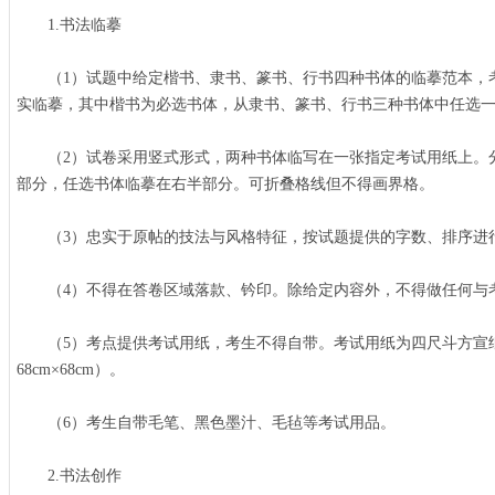
1.书法临摹
（1）试题中给定楷书、隶书、篆书、行书四种书体的临摹范本，
实临摹，其中楷书为必选书体，从隶书、篆书、行书三种书体中任选
（2）试卷采用竖式形式，两种书体临写在一张指定考试用纸上。
部分，任选书体临摹在右半部分。可折叠格线但不得画界格。
（3）忠实于原帖的技法与风格特征，按试题提供的字数、排序进
（4）不得在答卷区域落款、钤印。除给定内容外，不得做任何与
（5）考点提供考试用纸，考生不得自带。考试用纸为四尺斗方宣纸
68cm×68cm）。
（6）考生自带毛笔、黑色墨汁、毛毡等考试用品。
2.书法创作