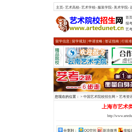
主页
-
艺术高校
-
艺术学校
-
服装学院
-
美术学院
-
首
报
艺
留学信息
|
留学规划
|
申请攻略
|
签证指南
|
行前准
您现在的位置： >
中国艺术院校招生网
>
艺考资
上海市艺术
http://www.artedu
分享到：
QQ空间
新浪微博
搜狐