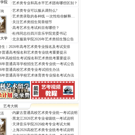
工学院
·
艺术类专业和高水平艺术团有哪些区别？
·
艺术类专业可以服从调剂么?
查询
·
艺术类录取的各种线 一次性给你解释…
·
关注艺术类招生简章细节
·
高考艺术生考试科目有哪些？
·
杜伟同志任四川音乐学院党委书记
工大学
·
北京服装学院2026年艺术类招生预公告
考生︱2026年高考艺术类专业报名及考试安排
26年普通高考报名和艺术类专业统考重要提示
026年高校招生考试报名和艺术类统考重要提示
026年普通高等学校招生艺术类专业统一考试公告
026年普通高校艺术类专业考试招生办法
026年普通高等学校艺术体育类专业报名考试办法
艺考大纲
·
内蒙古普通高校艺术类专业统一考试说明
生活
·
黑龙江2026艺术专业省级统一考试说明
·
天津音乐学院2026校考专业考试大纲
·
上海2026高校艺术类专业统考考试说明