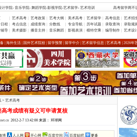
设计学院
-
音乐学院
-
舞蹈学院
-
影视学院
-
艺术留学
-
艺术培训
高考留学两不误
页
|
艺术高考
|
艺考政策
|
艺考大纲
|
美术高考
|
艺术留学
|
高考信息
|
艺术招
考日程
|
考点信息
|
成绩查询
|
分数线
|
专业导航
|
历年试题
|
录取查询
|
录取规
考辅导
|
美术摄影
|
播音主持
|
音乐舞蹈
|
影视表演
|
模特空乘
|
编导制作
|
艺术设
备
|
海外生活
|
国外艺术院校
|
留学预警
|
留学中介
|
艺术留学信息
|
艺术高考
|
2026
讯
>
艺术高考
类高考成绩有疑义可申请复核
net.cn
2012-2-7 13:42:00 来源： 环球网
微博
人人网
开心网
百度空间
百度贴吧
更多