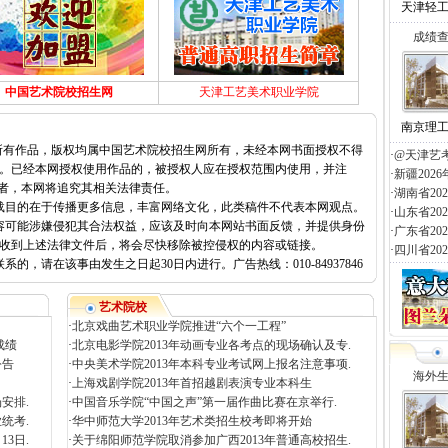
天津轻
成绩
中国艺术院校招生网
天津工艺美术职业学院
南京理
的所有作品，版权均属中国艺术院校招生网所有，未经本网书面授权不得
·
@天津艺
。已经本网授权使用作品的，被授权人应在授权范围内使用，并注
·
新疆20
明者，本网将追究其相关法律责任。
·
湖南省2
载目的在于传播更多信息，丰富网络文化，此类稿件不代表本网观点。
·
山东省2
容可能涉嫌侵犯其合法权益，应该及时向本网站书面反馈，并提供身份
·
广东省2
收到上述法律文件后，将会尽快移除被控侵权的内容或链接。
·
四川省2
，请在该事由发生之日起30日内进行。广告热线：010-84937846
艺术院校
·
北京戏曲艺术职业学院推进“六个一工程”
成绩
·
北京电影学院2013年动画专业各考点的现场确认及专.
公告
·
中央美术学院2013年本科专业考试网上报名注意事项.
海外
·
上海戏剧学院2013年首招越剧表演专业本科生
安排.
·
中国音乐学院“中国之声”第一届作曲比赛在京举行.
统考.
·
华中师范大学2013年艺术类招生校考即将开始
3日.
·
关于绵阳师范学院取消参加广西2013年普通高校招生.