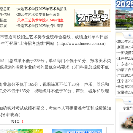
信息总汇
·
大连艺术学院2025年艺术类招生
招生信息
·
2026年艺术类专业招生政策
类招生
·
天津工艺美术学院2024年招生
联展
·
云南艺术学院2025年招生简章
上海市普通高校招生艺术类专业统考合格线，成绩通知单即日起
·
2026
上海招考热线”网站（http://www.shmeea.com.cn）
·
新疆20
·
一图读懂
·
江苏省2
目总成绩不低于228分，单科每门不低于51分。报考美术类
·
广东省2
部规定的省级专业统考的最低合格要求（3门科目总成绩不低
·
内蒙古自
。
·
广西20
·
辽宁省2
总分不低于165分，视唱练耳不低于20分，声乐、器乐和
·
云南省2
总分不低于135分，视唱练耳不低于20分，声乐、器乐和乐理
·
安徽省2
确实对考试成绩有疑义，考生本人可携带准考证和成绩通知
专业
报 韩晓蓉）
共1页
1