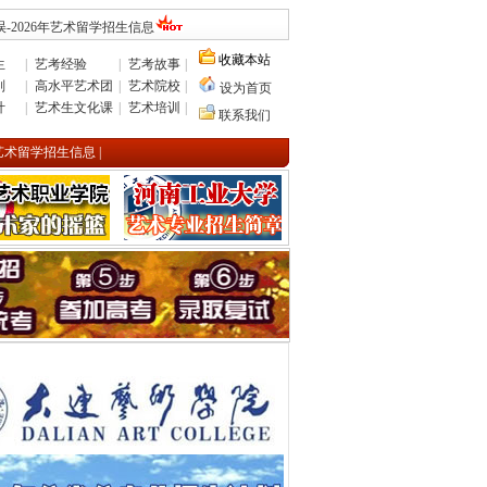
-2026年艺术留学招生信息
收藏本站
生
|
艺考经验
|
艺考故事
|
则
|
高水平艺术团
|
艺术院校
|
设为首页
计
|
艺术生文化课
|
艺术培训
|
联系我们
年艺术留学招生信息
|