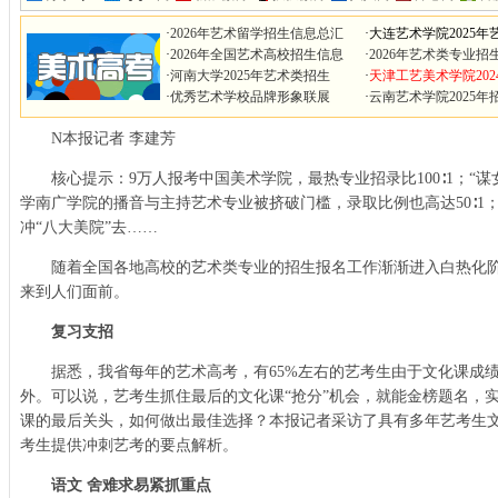
·
2026年艺术留学招生信息总汇
·
大连艺术学院2025年
·
2026年全国艺术高校招生信息
·
2026年艺术类专业招
·
河南大学2025年艺术类招生
·
天津工艺美术学院202
·
优秀艺术学校品牌形象联展
·
云南艺术学院2025年
N本报记者 李建芳
核心提示：9万人报考中国美术学院，最热专业招录比100∶1；“谋
学南广学院的播音与主持艺术专业被挤破门槛，录取比例也高达50∶1
冲“八大美院”去……
随着全国各地高校的艺术类专业的招生报名工作渐渐进入白热化阶段
来到人们面前。
复习支招
据悉，我省每年的艺术高考，有65%左右的艺考生由于文化课成绩
外。可以说，艺考生抓住最后的文化课“抢分”机会，就能金榜题名，
课的最后关头，如何做出最佳选择？本报记者采访了具有多年艺考生
考生提供冲刺艺考的要点解析。
语文 舍难求易紧抓重点