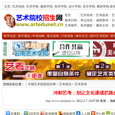
主页
-
艺术高校
-
艺术学校
-
服装学院
-
美术学院
-
设计学院
-
音乐学院
-
舞蹈学院
-
影
首页
|
艺术高考
|
艺考政策
|
艺
报考日程
|
考点信息
|
成绩查询
|
分
艺考辅导
|
美术摄影
|
播音主持
|
音
留学信息
|
留学规划
|
申请攻略
|
签证指南
|
行前准备
|
海外生活
|
国外艺术院校
|
留
您现在的位置： >
中国艺术院校招生网
>
艺考资讯
>
艺术高考
冲刺艺考：别让文化课成拦路
http://www.artedunet.cn
2012-2-7 14:07:00 来源：
分享到：
QQ空间
新浪微博
搜狐微博
人人网
开心网
百