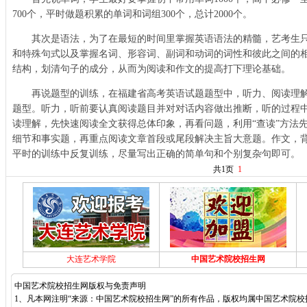
700个，平时做题积累的单词和词组300个，总计2000个。
其次是语法，为了在最短的时间里掌握英语语法的精髓，艺考生只
和特殊句式以及掌握名词、形容词、副词和动词的词性和彼此之间的
结构，划清句子的成分，从而为阅读和作文的提高打下理论基础。
再说题型的训练，在福建省高考英语试题题型中，听力、阅读理解
题型。听力，听前要认真阅读题目并对对话内容做出推断，听的过程中
读理解，先快速阅读全文获得总体印象，再看问题，利用“查读”方法
细节和事实题，再重点阅读文章首段或尾段解决主旨大意题。作文，
平时的训练中反复训练，尽量写出正确的简单句和个别复杂句即可。
共1页
1
大连艺术学院
中国艺术院校招生网
中国艺术院校招生网版权与免责声明
1、凡本网注明“来源：中国艺术院校招生网”的所有作品，版权均属中国艺术院