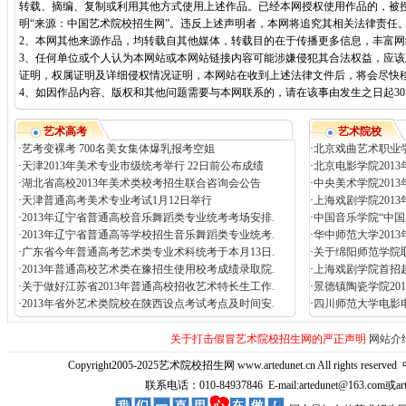
转载、摘编、复制或利用其他方式使用上述作品。已经本网授权使用作品的，被
明“来源：中国艺术院校招生网”。违反上述声明者，本网将追究其相关法律责任
2、本网其他来源作品，均转载自其他媒体，转载目的在于传播更多信息，丰富
3、任何单位或个人认为本网站或本网站链接内容可能涉嫌侵犯其合法权益，应
证明，权属证明及详细侵权情况证明，本网站在收到上述法律文件后，将会尽快
4、如因作品内容、版权和其他问题需要与本网联系的，请在该事由发生之日起30日内进
艺术高考
艺术院校
·
艺考变裸考 700名美女集体爆乳报考空姐
·
北京戏曲艺术职业学
·
天津2013年美术专业市级统考举行 22日前公布成绩
·
北京电影学院201
·
湖北省高校2013年美术类校考招生联合咨询会公告
·
中央美术学院201
·
天津普通高考美术专业考试1月12日举行
·
上海戏剧学院201
·
2013年辽宁省普通高校音乐舞蹈类专业统考考场安排.
·
中国音乐学院“中国
·
2013年辽宁省普通高等学校招生音乐舞蹈类专业统考.
·
华中师范大学201
·
广东省今年普通高考艺术类专业术科统考于本月13日.
·
关于绵阳师范学院取
·
2013年普通高校艺术类在豫招生使用校考成绩录取院.
·
上海戏剧学院首招
·
关于做好江苏省2013年普通高校招收艺术特长生工作.
·
景德镇陶瓷学院20
·
2013年省外艺术类院校在陕西设点考试考点及时间安.
·
四川师范大学电影电
关于打击假冒艺术院校招生网的严正声明
网站介
Copyright2005-2025艺术院校招生网 www.artedunet.cn All rights reserved
联系电话：010-84937846 E-mail:artedunet@163.com或