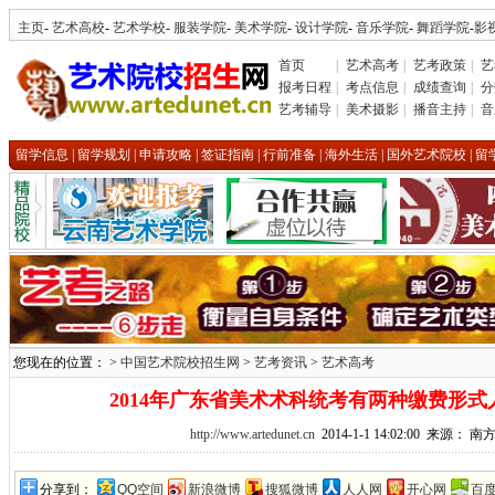
主页
-
艺术高校
-
艺术学校
-
服装学院
-
美术学院
-
设计学院
-
音乐学院
-
舞蹈学院
-
影
首页
|
艺术高考
|
艺考政策
|
艺
报考日程
|
考点信息
|
成绩查询
|
分
艺考辅导
|
美术摄影
|
播音主持
|
音
留学信息
|
留学规划
|
申请攻略
|
签证指南
|
行前准备
|
海外生活
|
国外艺术院校
|
留
您现在的位置： >
中国艺术院校招生网
>
艺考资讯
>
艺术高考
2014年广东省美术术科统考有两种缴费形式
http://www.artedunet.cn
2014-1-1 14:02:00 来源： 
分享到：
QQ空间
新浪微博
搜狐微博
人人网
开心网
百