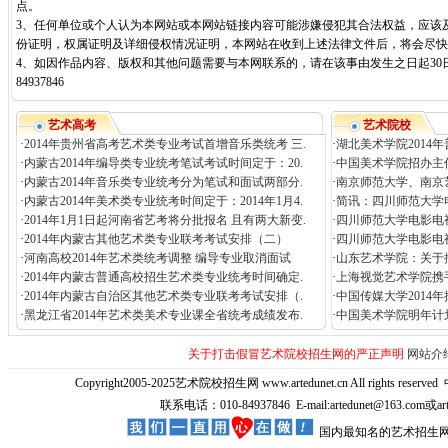
点。
3、任何单位或个人认为本网站或本网站链接内容可能涉嫌侵犯其合法权益，应该
份证明，权属证明及详细侵权情况证明，本网站在收到上述法律文件后，将会尽快
4、如因作品内容、版权和其他问题需要与本网联系的，请在该事由发生之日起30日
84937846
艺术高考
艺术院校
·
2014年贵州省高考艺术类专业考试首增音乐类统考 三.
·
湖北美术学院2014
·
内蒙古2014年编导类专业统考笔试考试时间定于：20.
·
中国美术学院招办主
·
内蒙古2014年音乐类专业统考分为笔试和面试两部分.
·
南京师范大学、南京
·
内蒙古2014年美术类专业统考时间定于：2014年1月4.
·
简讯：四川师范大学电
·
2014年1月1日起河南省艺考将分批报名 且有两大新变.
·
四川师范大学电影电
·
2014年内蒙古其他艺术类专业联考考试安排（二）
·
四川师范大学电影电视
·
河南高校2014年艺术类统考调整 编导专业取消面试
·
山东艺术学院：关于撤
·
2014年内蒙古普通高校招生艺术类专业统考时间确定.
·
上海视觉艺术学院携
·
2014年内蒙古自治区其他艺术类专业联考考试安排（.
·
中国传媒大学2014
·
黑龙江省2014年艺术类美术专业课全省统考成绩发布.
·
中国美术学院明年计
关于打击假冒艺术院校招生网的严正声明
网站介
Copyright2005-2025艺术院校招生网 www.artedunet.cn All rights reserved
联系电话：010-84937846 E-mail:artedunet@163.com或
国内最知名的艺术招生网