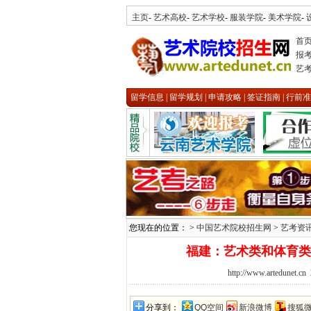
主页
-
艺术高校
-
艺术学校
-
服装学院
-
美术学院
-
首
报
艺
留学信息
|
留学规划
|
申请攻略
|
签证指南
|
行前准
您现在的位置： >
中国艺术院校招生网
>
艺考资
福建：艺术类和体育类
http://www.artedunet.cn
分享到：
QQ空间
新浪微博
搜狐