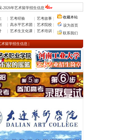
-2026年艺术留学招生信息
收藏本站
生
|
艺考经验
|
艺考故事
|
则
|
高水平艺术团
|
艺术院校
|
设为首页
计
|
艺术生文化课
|
艺术培训
|
联系我们
年艺术留学招生信息
|