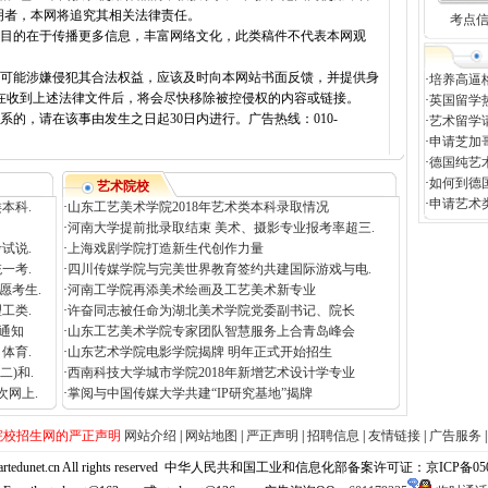
明者，本网将追究其相关法律责任。
考点
载目的在于传播更多信息，丰富网络文化，此类稿件不代表本网观
容可能涉嫌侵犯其合法权益，应该及时向本网站书面反馈，并提供身
·
培养高逼
在收到上述法律文件后，将会尽快移除被控侵权的内容或链接。
·
英国留学
的，请在该事由发生之日起30日内进行。广告热线：010-
·
艺术留学
·
申请芝加
·
德国纯艺
·
如何到德
艺术院校
·
申请艺术
本科.
·
山东工艺美术学院2018年艺术类本科录取情况
·
河南大学提前批录取结束 美术、摄影专业报考率超三.
试说.
·
上海戏剧学院打造新生代创作力量
一考.
·
四川传媒学院与完美世界教育签约共建国际游戏与电.
愿考生.
·
河南工学院再添美术绘画及工艺美术新专业
工类.
·
许奋同志被任命为湖北美术学院党委副书记、院长
通知
·
山东工艺美术学院专家团队智慧服务上合青岛峰会
体育.
·
山东艺术学院电影学院揭牌 明年正式开始招生
)和.
·
西南科技大学城市学院2018年新增艺术设计学专业
次网上.
·
掌阅与中国传媒大学共建“IP研究基地”揭牌
院校招生网的严正声明
网站介绍
|
网站地图
|
严正声明
|
招聘信息
|
友情链接
|
广告服务
net.cn All rights reserved
中华人民共和国工业和信息化部备案许可证：京ICP备05058