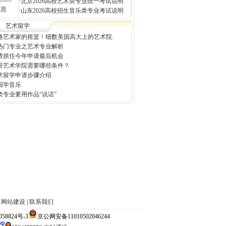
·
北京2026高校艺术类专业统一考试说明
信息
·
山东2026高校招生音乐类专业考试说明
艺术留学
格艺术家的摇篮！细数美国高大上的艺术院.
热门专业之艺术专业解析
请抓住今年申请最后机会
哥艺术学院需要哪些条件？
术留学申请步骤介绍
国学音乐
类专业要用作品“说话”
|
网站建设
|
联系我们
824号-3
京公网安备11010502046244