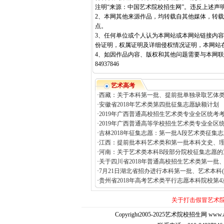
注明“来源：中国艺术院校招生网”。违反上述声
2、本网其他来源作品，均转载自其他媒体，转
点。
3、任何单位或个人认为本网站或本网站链接内
份证明，权属证明及详细侵权情况证明，本网站
4、如因作品内容、版权和其他问题需要与本网联系
84937846
艺术高考
·
西藏：关于本科第一批、提前批单独录取艺体类
·
安徽省2018年艺术类第四批征集志愿缺额计划
·
2019年广西普通高校招生艺术类专业全区统考考
·
2019年广西普通高等学校招生艺术类专业全区统
·
吉林2018年征集志愿：第一批A段艺术类征集志
·
江西：提前批本科艺术类和第一批本科文史、理
·
河南：关于艺术类本科B段部分院校征集志愿的
·
关于四川省2018年普通高校招生艺术类第一批、
·
7月21日湖北省招办进行本科第一批、艺术本科(二
·
贵州省2018年高考艺术类平行志愿本科院校第4
关于打击假冒艺术
Copyright2005-2025艺术院校招生网 www.artedu