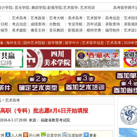
设计学院
-
音乐学院
-
舞蹈学院
-
影视学院
-
艺术留学
-
艺术培训
高考留学两不误
页
|
艺术高考
|
艺考政策
|
艺考大纲
|
美术高考
|
艺术留学
|
高考信息
|
艺术招
考日程
|
考点信息
|
成绩查询
|
分数线
|
专业导航
|
历年试题
|
录取查询
|
录取规
考辅导
|
美术摄影
|
播音主持
|
音乐舞蹈
|
影视表演
|
模特空乘
|
编导制作
|
艺术设
备
|
海外生活
|
国外艺术院校
|
留学预警
|
留学中介
|
艺术留学信息
|
艺术高考
|
2026
讯
>
艺术高考
高职（专科）批志愿8月6日开始填报
2018-8-5 17:29:00 来源： 福建省教育考试院
微博
人人网
开心网
百度空间
百度贴吧
更多