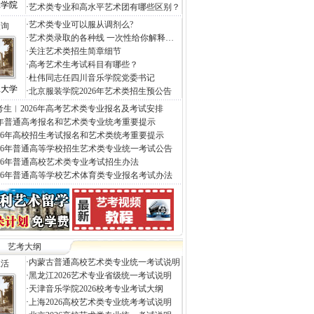
工学院
·
艺术类专业和高水平艺术团有哪些区别？
·
艺术类专业可以服从调剂么?
查询
·
艺术类录取的各种线 一次性给你解释…
·
关注艺术类招生简章细节
·
高考艺术生考试科目有哪些？
·
杜伟同志任四川音乐学院党委书记
工大学
·
北京服装学院2026年艺术类招生预公告
考生︱2026年高考艺术类专业报名及考试安排
26年普通高考报名和艺术类专业统考重要提示
026年高校招生考试报名和艺术类统考重要提示
026年普通高等学校招生艺术类专业统一考试公告
026年普通高校艺术类专业考试招生办法
026年普通高等学校艺术体育类专业报名考试办法
艺考大纲
·
内蒙古普通高校艺术类专业统一考试说明
生活
·
黑龙江2026艺术专业省级统一考试说明
·
天津音乐学院2026校考专业考试大纲
·
上海2026高校艺术类专业统考考试说明