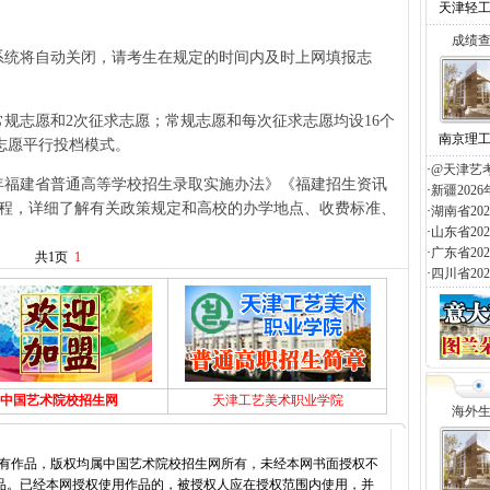
天津轻
成绩
统将自动关闭，请考生在规定的时间内及时上网填报志
规志愿和2次征求志愿；常规志愿和每次征求志愿均设16个
南京理
志愿平行投档模式。
·
@天津艺
年福建省普通高等学校招生录取实施办法》《福建招生资讯
·
新疆20
生章程，详细了解有关政策规定和高校的办学地点、收费标准、
·
湖南省2
。
·
山东省2
·
广东省2
共1页
1
·
四川省2
中国艺术院校招生网
天津工艺美术职业学院
海外
所有作品，版权均属中国艺术院校招生网所有，未经本网书面授权不
品。已经本网授权使用作品的，被授权人应在授权范围内使用，并