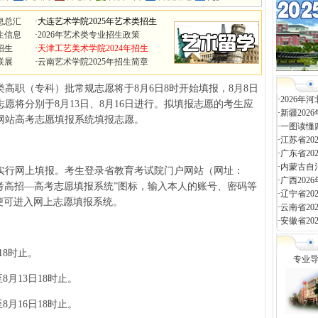
息总汇
·
大连艺术学院2025年艺术类招生
生信息
·
2026年艺术类专业招生政策
招生
·
天津工艺美术学院2024年招生
联展
·
云南艺术学院2025年招生简章
类高职（专科）批常规志愿将于8月6日8时开始填报，8月8日
·
2026
愿将分别于8月13日、8月16日进行。拟填报志愿的考生应
·
新疆20
网站高考志愿填报系统填报志愿。
·
一图读懂
·
江苏省2
·
广东省2
·
内蒙古自
行网上填报。考生登录省教育考试院门户网站（网址：
·
广西20
考高招—高考志愿填报系统”图标，输入本人的账号、密码等
·
辽宁省2
便可进入网上志愿填报系统。
·
云南省2
·
安徽省2
18时止。
专业
月13日18时止。
月16日18时止。