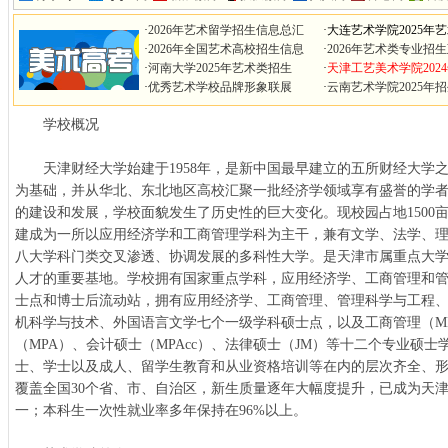
·
2026年艺术留学招生信息总汇
·
大连艺术学院2025年
·
2026年全国艺术高校招生信息
·
2026年艺术类专业招
·
河南大学2025年艺术类招生
·
天津工艺美术学院202
·
优秀艺术学校品牌形象联展
·
云南艺术学院2025年
学校概况
天津财经大学始建于1958年，是新中国最早建立的五所财经大学
为基础，并从华北、东北地区高校汇聚一批经济学领域享有盛誉的学
的建设和发展，学校面貌发生了历史性的巨大变化。现校园占地1500亩，
建成为一所以应用经济学和工商管理学科为主干，兼有文学、法学、
八大学科门类交叉渗透、协调发展的多科性大学。是天津市属重点大
人才的重要基地。学校拥有国家重点学科，应用经济学、工商管理和
士点和博士后流动站，拥有应用经济学、工商管理、管理科学与工程
机科学与技术、外国语言文学七个一级学科硕士点，以及工商管理（MB
（MPA）、会计硕士（MPAcc）、法律硕士（JM）等十二个专业硕
士、学士以及成人、留学生教育和从业资格培训等在内的层次齐全、
覆盖全国30个省、市、自治区，新生质量逐年大幅度提升，已成为天
一；本科生一次性就业率多年保持在96%以上。