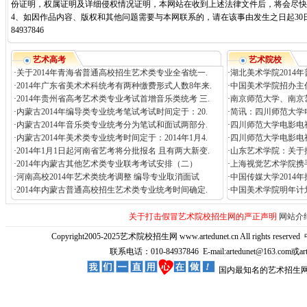
份证明，权属证明及详细侵权情况证明，本网站在收到上述法律文件后，将会尽快
4、如因作品内容、版权和其他问题需要与本网联系的，请在该事由发生之日起30日
84937846
艺术高考
艺术院校
·
关于2014年青海省普通高校招生艺术类专业全省统一.
·
湖北美术学院2014
·
2014年广东省美术术科统考有两种缴费形式人数8年来.
·
中国美术学院招办主
·
2014年贵州省高考艺术类专业考试首增音乐类统考 三.
·
南京师范大学、南京
·
内蒙古2014年编导类专业统考笔试考试时间定于：20.
·
简讯：四川师范大学电
·
内蒙古2014年音乐类专业统考分为笔试和面试两部分.
·
四川师范大学电影电
·
内蒙古2014年美术类专业统考时间定于：2014年1月4.
·
四川师范大学电影电视
·
2014年1月1日起河南省艺考将分批报名 且有两大新变.
·
山东艺术学院：关于撤
·
2014年内蒙古其他艺术类专业联考考试安排（二）
·
上海视觉艺术学院携
·
河南高校2014年艺术类统考调整 编导专业取消面试
·
中国传媒大学2014
·
2014年内蒙古普通高校招生艺术类专业统考时间确定.
·
中国美术学院明年计
关于打击假冒艺术院校招生网的严正声明
网站介
Copyright2005-2025艺术院校招生网 www.artedunet.cn All rights reserved
联系电话：010-84937846 E-mail:artedunet@163.com或
国内最知名的艺术招生网