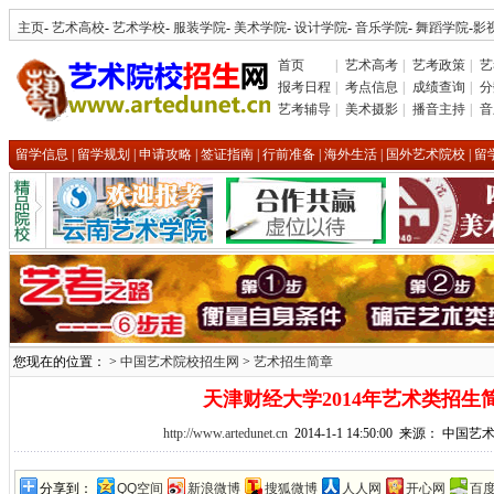
主页
-
艺术高校
-
艺术学校
-
服装学院
-
美术学院
-
设计学院
-
音乐学院
-
舞蹈学院
-
影
首页
|
艺术高考
|
艺考政策
|
艺
报考日程
|
考点信息
|
成绩查询
|
分
艺考辅导
|
美术摄影
|
播音主持
|
音
留学信息
|
留学规划
|
申请攻略
|
签证指南
|
行前准备
|
海外生活
|
国外艺术院校
|
留
您现在的位置： >
中国艺术院校招生网
>
艺术招生简章
天津财经大学2014年艺术类招生
http://www.artedunet.cn
2014-1-1 14:50:00 来源： 中
分享到：
QQ空间
新浪微博
搜狐微博
人人网
开心网
百