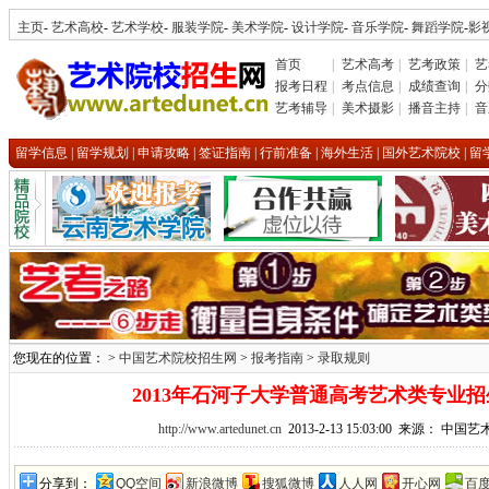
主页
-
艺术高校
-
艺术学校
-
服装学院
-
美术学院
-
设计学院
-
音乐学院
-
舞蹈学院
-
影
首页
|
艺术高考
|
艺考政策
|
艺
报考日程
|
考点信息
|
成绩查询
|
分
艺考辅导
|
美术摄影
|
播音主持
|
音
留学信息
|
留学规划
|
申请攻略
|
签证指南
|
行前准备
|
海外生活
|
国外艺术院校
|
留
您现在的位置： >
中国艺术院校招生网
>
报考指南
>
录取规则
2013年石河子大学普通高考艺术类专业
http://www.artedunet.cn
2013-2-13 15:03:00 来源： 中
分享到：
QQ空间
新浪微博
搜狐微博
人人网
开心网
百