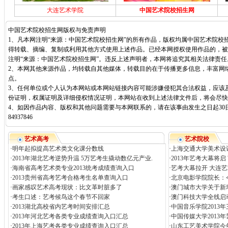
大连艺术学院
中国艺术院校招生网
中国艺术院校招生网版权与免责声明
1、凡本网注明“来源：中国艺术院校招生网”的所有作品，版权均属中国艺术院校
得转载、摘编、复制或利用其他方式使用上述作品。已经本网授权使用作品的，被
注明“来源：中国艺术院校招生网”。违反上述声明者，本网将追究其相关法律责任
2、本网其他来源作品，均转载自其他媒体，转载目的在于传播更多信息，丰富网
点。
3、任何单位或个人认为本网站或本网站链接内容可能涉嫌侵犯其合法权益，应该
份证明，权属证明及详细侵权情况证明，本网站在收到上述法律文件后，将会尽快
4、如因作品内容、版权和其他问题需要与本网联系的，请在该事由发生之日起30日
84937846
艺术高考
艺术院校
·
明年起拟提高艺术类文化课分数线
·
上海交通大学美术设计
·
2013年湖北艺考逆势升温 5万艺考生撬动数亿元产业.
·
2013年艺考大幕将
·
海南省高考艺术类专业2013统考成绩查询入口
·
艺考大幕拉开 大连艺
·
2013贵州省高考艺考合格考生名单查询入口
·
北京电影学院院长：
·
画家感叹艺术高考现状：比文革时脏多了
·
澳门城市大学关于新
·
考生口述：艺考候鸟这个春节不回家
·
澳门科技大学全线启
·
2013湖北高校省内艺考时间安排汇总
·
中国音乐学院2013
·
2013年河北艺考各类专业成绩查询入口汇总
·
中国传媒大学2013
·
2013年上海艺考各类专业成绩查询入口汇总
·
山东工艺美术学院今年招