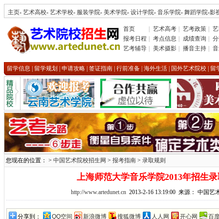
主页
-
艺术高校
-
艺术学校
-
服装学院
-
美术学院
-
设计学院
-
音乐学院
-
舞蹈学院
-
影
首页
|
艺术高考
|
艺考政策
|
艺
报考日程
|
考点信息
|
成绩查询
|
分
艺考辅导
|
美术摄影
|
播音主持
|
音
留学信息
|
留学规划
|
申请攻略
|
签证指南
|
行前准备
|
海外生活
|
国外艺术院校
|
留
您现在的位置： >
中国艺术院校招生网
>
报考指南
>
录取规则
上海师范大学音乐学院2013年招生
http://www.artedunet.cn
2013-2-16 13:19:00 来源： 中
分享到：
QQ空间
新浪微博
搜狐微博
人人网
开心网
百