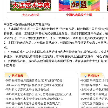
大连艺术学院
中国艺术院校招生网
中国艺术院校招生网版权与免责声明
1、凡本网注明“来源：中国艺术院校招生网”的所有作品，版权均属中国艺术院校
得转载、摘编、复制或利用其他方式使用上述作品。已经本网授权使用作品的，被
注明“来源：中国艺术院校招生网”。违反上述声明者，本网将追究其相关法律责任
2、本网其他来源作品，均转载自其他媒体，转载目的在于传播更多信息，丰富网
点。
3、任何单位或个人认为本网站或本网站链接内容可能涉嫌侵犯其合法权益，应该
份证明，权属证明及详细侵权情况证明，本网站在收到上述法律文件后，将会尽快
4、如因作品内容、版权和其他问题需要与本网联系的，请在该事由发生之日起30日
84937846
艺术高考
艺术院校
·
36所省外高校月底来青招生 艺考“战场”有5处
·
中国音乐学院2013
·
2013年艺考生拿到合格资格后怎样备考文化课
·
中国传媒大学2013
·
明年起拟提高艺术类文化课分数线
·
上海交通大学美术设计
·
2013年湖北艺考逆势升温 5万艺考生撬动数亿元产业.
·
2013年艺考大幕将
·
海南省高考艺术类专业2013统考成绩查询入口
·
艺考大幕拉开 大连艺
·
2013贵州省高考艺考合格考生名单查询入口
·
北京电影学院院长：