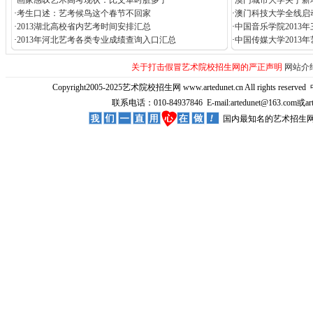
·
画家感叹艺术高考现状：比文革时脏多了
·
澳门城市大学关于新
·
考生口述：艺考候鸟这个春节不回家
·
澳门科技大学全线启
·
2013湖北高校省内艺考时间安排汇总
·
中国音乐学院2013
·
2013年河北艺考各类专业成绩查询入口汇总
·
中国传媒大学2013
关于打击假冒艺术院校招生网的严正声明
网站介
Copyright2005-2025艺术院校招生网 www.artedunet.cn All rights reserved
联系电话：010-84937846 E-mail:artedunet@163.com或
国内最知名的艺术招生网