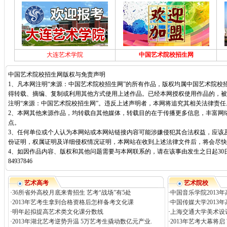
大连艺术学院
中国艺术院校招生网
中国艺术院校招生网版权与免责声明
1、凡本网注明“来源：中国艺术院校招生网”的所有作品，版权均属中国艺术院校
得转载、摘编、复制或利用其他方式使用上述作品。已经本网授权使用作品的，被
注明“来源：中国艺术院校招生网”。违反上述声明者，本网将追究其相关法律责任
2、本网其他来源作品，均转载自其他媒体，转载目的在于传播更多信息，丰富网
点。
3、任何单位或个人认为本网站或本网站链接内容可能涉嫌侵犯其合法权益，应该
份证明，权属证明及详细侵权情况证明，本网站在收到上述法律文件后，将会尽快
4、如因作品内容、版权和其他问题需要与本网联系的，请在该事由发生之日起30日
84937846
艺术高考
艺术院校
·
36所省外高校月底来青招生 艺考“战场”有5处
·
中国音乐学院2013
·
2013年艺考生拿到合格资格后怎样备考文化课
·
中国传媒大学2013
·
明年起拟提高艺术类文化课分数线
·
上海交通大学美术设计
·
2013年湖北艺考逆势升温 5万艺考生撬动数亿元产业.
·
2013年艺考大幕将