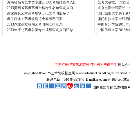
·
海南省高考艺术类专业2013统考成绩查询入口
·
艺考大幕拉开 大连艺
·
2013贵州省高考艺考合格考生名单查询入口
·
北京电影学院院长：
·
画家感叹艺术高考现状：比文革时脏多了
·
澳门城市大学关于新
·
考生口述：艺考候鸟这个春节不回家
·
澳门科技大学全线启
·
2013湖北高校省内艺考时间安排汇总
·
中国音乐学院2013
·
2013年河北艺考各类专业成绩查询入口汇总
·
中国传媒大学2013
关于打击假冒艺术院校招生网的严正声明
网站介
Copyright2005-2025艺术院校招生网 www.artedunet.cn All rights reserved
联系电话：010-84937846 E-mail:artedunet@163.com或
国内最知名的艺术招生网