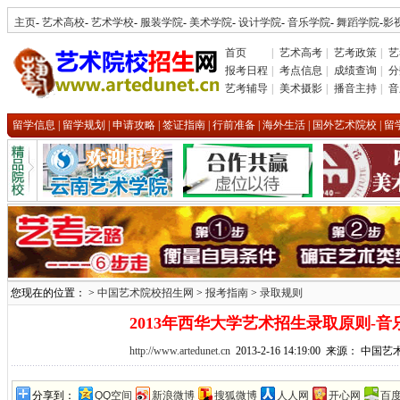
主页
-
艺术高校
-
艺术学校
-
服装学院
-
美术学院
-
设计学院
-
音乐学院
-
舞蹈学院
-
影
首页
|
艺术高考
|
艺考政策
|
艺
报考日程
|
考点信息
|
成绩查询
|
分
艺考辅导
|
美术摄影
|
播音主持
|
音
留学信息
|
留学规划
|
申请攻略
|
签证指南
|
行前准备
|
海外生活
|
国外艺术院校
|
留
您现在的位置： >
中国艺术院校招生网
>
报考指南
>
录取规则
2013年西华大学艺术招生录取原则-音
http://www.artedunet.cn
2013-2-16 14:19:00 来源： 中
分享到：
QQ空间
新浪微博
搜狐微博
人人网
开心网
百