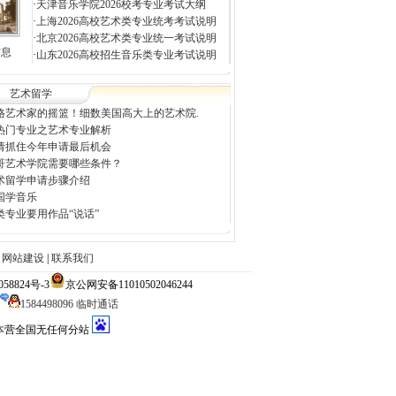
·
天津音乐学院2026校考专业考试大纲
·
上海2026高校艺术类专业统考考试说明
·
北京2026高校艺术类专业统一考试说明
信息
·
山东2026高校招生音乐类专业考试说明
艺术留学
格艺术家的摇篮！细数美国高大上的艺术院.
热门专业之艺术专业解析
请抓住今年申请最后机会
哥艺术学院需要哪些条件？
术留学申请步骤介绍
国学音乐
类专业要用作品“说话”
|
网站建设
|
联系我们
824号-3
京公网安备11010502046244
1584498096 临时通话
大本营全国无任何分站