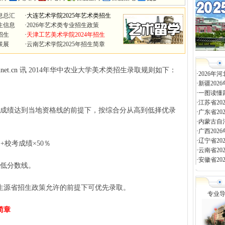
息总汇
·
大连艺术学院2025年艺术类招生
生信息
·
2026年艺术类专业招生政策
招生
·
天津工艺美术学院2024年招生
联展
·
云南艺术学院2025年招生简章
net.cn
讯 2014年华中农业大学美术类招生录取规则如下：
·
2026
·
新疆20
·
一图读懂
·
江苏省2
成绩达到当地资格线的前提下，按综合分从高到低择优录
·
广东省2
·
内蒙古自
·
广西20
·
辽宁省2
校考成绩×50％
·
云南省2
·
安徽省2
低分数线。
源省招生政策允许的前提下可优先录取。
专业
简章