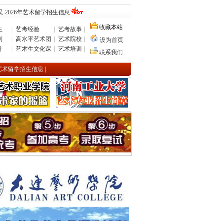
-2026年艺术留学招生信息
收藏本站
生
|
艺考经验
|
艺考故事
|
则
|
高水平艺术团
|
艺术院校
|
设为首页
计
|
艺术生文化课
|
艺术培训
|
联系我们
年艺术留学招生信息
|