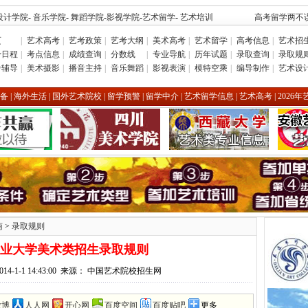
设计学院
-
音乐学院
-
舞蹈学院
-
影视学院
-
艺术留学
-
艺术培训
高考留学两不误
页
|
艺术高考
|
艺考政策
|
艺考大纲
|
美术高考
|
艺术留学
|
高考信息
|
艺术招
考日程
|
考点信息
|
成绩查询
|
分数线
|
专业导航
|
历年试题
|
录取查询
|
录取规
考辅导
|
美术摄影
|
播音主持
|
音乐舞蹈
|
影视表演
|
模特空乘
|
编导制作
|
艺术设
备
|
海外生活
|
国外艺术院校
|
留学预警
|
留学中介
|
艺术留学信息
|
艺术高考
|
2026
南
>
录取规则
中农业大学美术类招生录取规则
014-1-1 14:43:00 来源： 中国艺术院校招生网
微博
人人网
开心网
百度空间
百度贴吧
更多