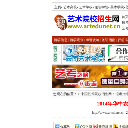
主页
-
艺术高校
-
艺术学校
-
服装学院
-
美术学院
-
首
报
艺
留学信息
|
留学规划
|
申请攻略
|
签证指南
|
行前准
您现在的位置： >
中国艺术院校招生网
>
报考指
2014年华
http://www.artedunet.cn
2
分享到：
QQ空间
新浪微博
搜狐