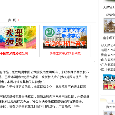
天津轻
成绩
共1页
1
南京理
·
@天津艺
·
新疆20
中国艺术院校招生网
天津工艺美术职业学院
·
湖南省2
·
山东省2
·
广东省2
·
四川省2
所有作品，版权均属中国艺术院校招生网所有，未经本网书面授权不
品。已经本网授权使用作品的，被授权人应在授权范围内使用，并
明者，本网将追究其相关法律责任。
载目的在于传播更多信息，丰富网络文化，此类稿件不代表本网观
容可能涉嫌侵犯其合法权益，应该及时向本网站书面反馈，并提供身
在收到上述法律文件后，将会尽快移除被控侵权的内容或链接。
的，请在该事由发生之日起30日内进行。广告热线：010-
海外