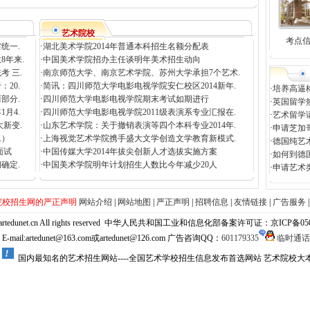
艺术院校
考点
统一.
·
湖北美术学院2014年普通本科招生名额分配表
8年来.
·
中国美术学院招办主任谈明年美术招生动向
考 三.
·
南京师范大学、南京艺术学院、苏州大学承担7个艺术.
20.
·
简讯：四川师范大学电影电视学院安仁校区2014新年.
·
培养高逼
部分.
·
四川师范大学电影电视学院期末考试如期进行
·
英国留学
月4.
·
四川师范大学电影电视学院2011级表演系专业汇报在.
·
艺术留学
大新变.
·
山东艺术学院：关于撤销表演等四个本科专业2014年.
·
申请芝加
二）
·
上海视觉艺术学院携手盛大文学创造文学教育新模式.
·
德国纯艺
面试
·
中国传媒大学2014年拔尖创新人才选拔实施方案
·
如何到德
确定.
·
中国美术学院明年计划招生人数比今年减少20人
·
申请艺术
院校招生网的严正声明
网站介绍
|
网站地图
|
严正声明
|
招聘信息
|
友情链接
|
广告服务
net.cn All rights reserved
中华人民共和国工业和信息化部备案许可证：京ICP备05058
mail:artedunet@163.com或artedunet@126.com 广告咨询QQ：
601179335
临时通话
国内最知名的艺术招生网站----全国艺术学校招生信息发布首选网站 艺术院校