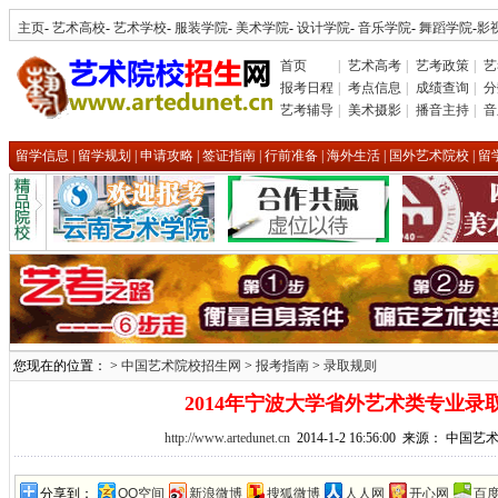
主页
-
艺术高校
-
艺术学校
-
服装学院
-
美术学院
-
设计学院
-
音乐学院
-
舞蹈学院
-
影
首页
|
艺术高考
|
艺考政策
|
艺
报考日程
|
考点信息
|
成绩查询
|
分
艺考辅导
|
美术摄影
|
播音主持
|
音
留学信息
|
留学规划
|
申请攻略
|
签证指南
|
行前准备
|
海外生活
|
国外艺术院校
|
留
您现在的位置： >
中国艺术院校招生网
>
报考指南
>
录取规则
2014年宁波大学省外艺术类专业录
http://www.artedunet.cn
2014-1-2 16:56:00 来源： 中
分享到：
QQ空间
新浪微博
搜狐微博
人人网
开心网
百