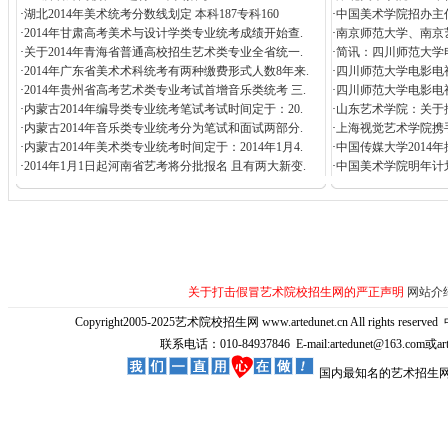
·
湖北2014年美术统考分数线划定 本科187专科160
·
中国美术学院招办主
·
2014年甘肃高考美术与设计学类专业统考成绩开始查.
·
南京师范大学、南京
·
关于2014年青海省普通高校招生艺术类专业全省统一.
·
简讯：四川师范大学电
·
2014年广东省美术术科统考有两种缴费形式人数8年来.
·
四川师范大学电影电
·
2014年贵州省高考艺术类专业考试首增音乐类统考 三.
·
四川师范大学电影电视
·
内蒙古2014年编导类专业统考笔试考试时间定于：20.
·
山东艺术学院：关于撤
·
内蒙古2014年音乐类专业统考分为笔试和面试两部分.
·
上海视觉艺术学院携
·
内蒙古2014年美术类专业统考时间定于：2014年1月4.
·
中国传媒大学2014
·
2014年1月1日起河南省艺考将分批报名 且有两大新变.
·
中国美术学院明年计
关于打击假冒艺术院校招生网的严正声明
网站介
Copyright2005-2025艺术院校招生网 www.artedunet.cn All rights reserved
联系电话：010-84937846 E-mail:artedunet@163.com或
国内最知名的艺术招生网